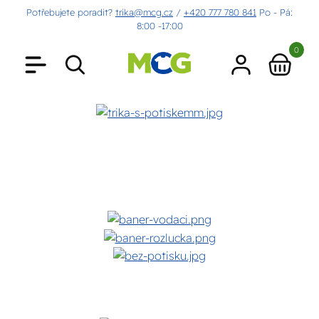
Potřebujete poradit?
trika@mcg.cz
/
+420 777 780 841
Po - Pá:
8:00 -17:00
0