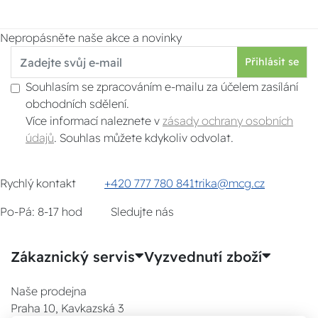
Nepropásněte naše akce a novinky
Přihlásit se
Souhlasím se zpracováním e-mailu za účelem zasílání
obchodních sdělení.
Více informací naleznete v
zásady ochrany osobních
údajů
. Souhlas můžete kdykoliv odvolat.
Rychlý kontakt
+420 777 780 841
trika@mcg.cz
Po-Pá: 8-17 hod
Sledujte nás
Zákaznický servis
Vyzvednutí zboží
Naše prodejna
Praha 10, Kavkazská 3