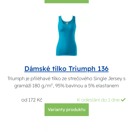
Dámské tílko Triumph 136
Triumph je přiléhavé tílko ze strečového Single Jersey s
gramáží 180 g/m², 95% bavlnou a 5% elastanem
od 172 Kč
K odeslání do 1 dne
Varianty produktu