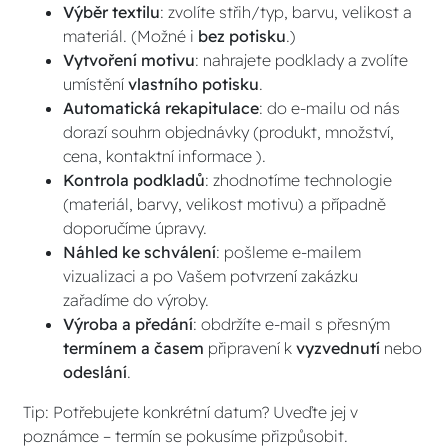
Výběr textilu
: zvolíte střih/typ, barvu, velikost a
materiál. (Možné i
bez potisku
.)
Vytvoření motivu
: nahrajete podklady a zvolíte
umístění
vlastního potisku
.
Automatická rekapitulace
: do e-mailu od nás
dorazí souhrn objednávky (produkt, množství,
cena, kontaktní informace ).
Kontrola podkladů
: zhodnotíme technologie
(materiál, barvy, velikost motivu) a případně
doporučíme úpravy.
Náhled ke schválení
: pošleme e-mailem
vizualizaci a po Vašem potvrzení zakázku
zařadíme do výroby.
Výroba a předání
: obdržíte e-mail s přesným
termínem a časem
připravení k
vyzvednutí
nebo
odeslání
.
Tip: Potřebujete konkrétní datum? Uveďte jej v
poznámce – termín se pokusíme přizpůsobit.