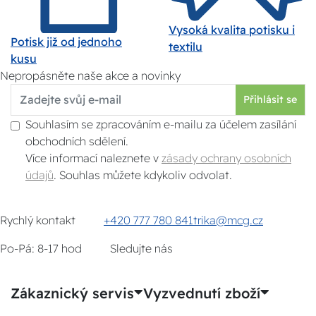
Vysoká kvalita potisku i
Potisk již od jednoho
textilu
kusu
Nepropásněte naše akce a novinky
Přihlásit se
Souhlasím se zpracováním e-mailu za účelem zasílání
obchodních sdělení.
Více informací naleznete v
zásady ochrany osobních
údajů
. Souhlas můžete kdykoliv odvolat.
Rychlý kontakt
+420 777 780 841
trika@mcg.cz
Po-Pá: 8-17 hod
Sledujte nás
Zákaznický servis
Vyzvednutí zboží