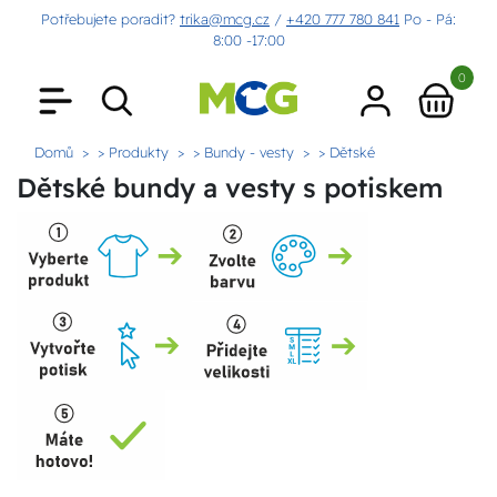
Potřebujete poradit?
trika@mcg.cz
/
+420 777 780 841
Po - Pá:
8:00 -17:00
0
Domů
> Produkty
> Bundy - vesty
> Dětské
Dětské bundy a vesty s potiskem