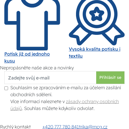
Vysoká kvalita potisku i
Potisk již od jednoho
textilu
kusu
Nepropásněte naše akce a novinky
Přihlásit se
Souhlasím se zpracováním e-mailu za účelem zasílání
obchodních sdělení.
Více informací naleznete v
zásady ochrany osobních
údajů
. Souhlas můžete kdykoliv odvolat.
Rychlý kontakt
+420 777 780 841
trika@mcg.cz