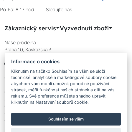
Po-Pá: 8-17 hod
Sledujte nás
Zákaznický servis
Vyzvednutí zboží
Naše prodejna
Praha 10, Kavkazská 3
E-SHOP
Informace o cookies
777 780 841
Po:
Kliknutím na tlačítko Souhlasím se vším se uloží
technické, analytické a marketingové soubory cookie,
08:00 - 17:00
abychom vám mohli umožnit pohodlné používání
Út:
stránek, měřit funkčnost našich stránek a cílit na vás
08:00 - 17:00
reklamu. Své preference můžete snadno upravit
St:
kliknutím na Nastavení souborů cookie.
08:00 - 17:00
Čt:
Souhlasím se vším
08:00 - 17:00
Pá: