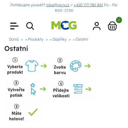
Potřebujete poradit?
trika@mcg.cz
/
+420 777 780 841
Po - Pá:
8:00 -17:00
0
Domů
> Produkty
> Doplňky
> Ostatní
Ostatní