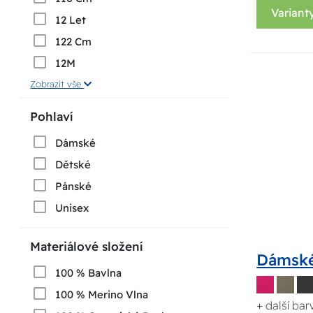
Variant
12 Let
122 Cm
12M
Zobrazit vše
Pohlaví
Dámské
Dětské
Pánské
Unisex
Materiálové složení
Dámské
100 % Bavlna
100 % Merino Vlna
+ další bar