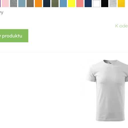
vy
K ode
y produktu