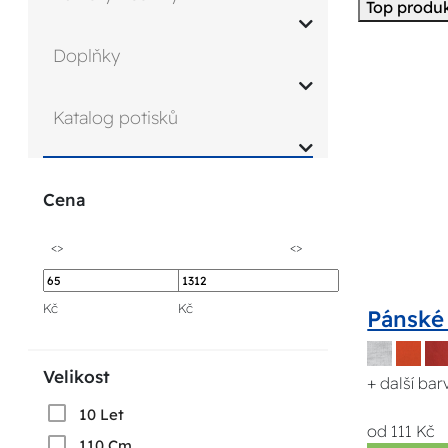
Top produ
Doplňky
Katalog potisků
Cena
<>
<>
Kč
Kč
Pánské 
Velikost
+ další bar
10 Let
od 111 Kč
110 Cm