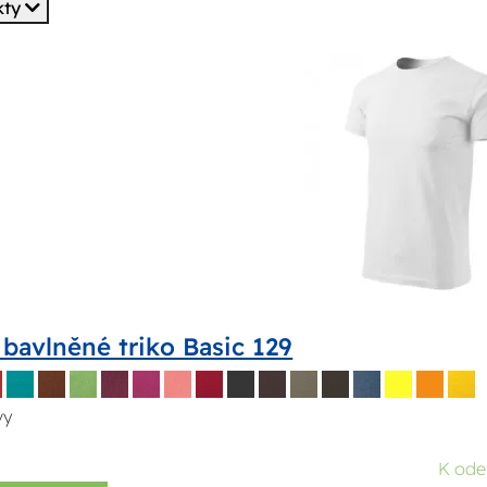
kty
bavlněné triko Basic 129
vy
K ode