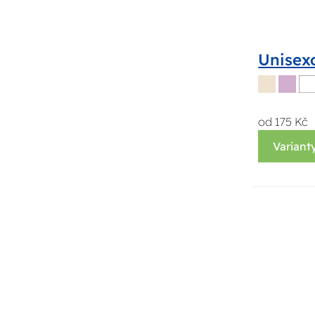
Unisexo
od 175 Kč
Variant