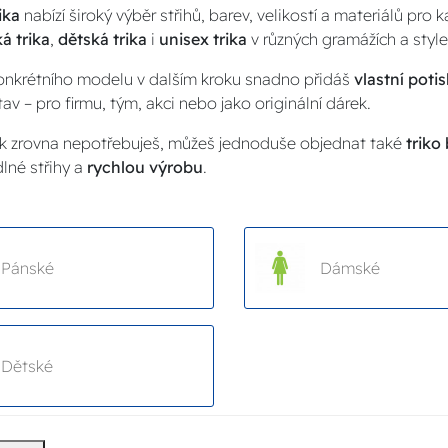
ika
nabízí široký výběr střihů, barev, velikostí a materiálů pro 
á trika
,
dětská trika
i
unisex trika
v různých gramážích a style
onkrétního modelu v dalším kroku snadno přidáš
vlastní potis
av – pro firmu, tým, akci nebo jako originální dárek.
k zrovna nepotřebuješ, můžeš jednoduše objednat také
triko
dlné střihy a
rychlou výrobu
.
Pánské
Dámské
Dětské