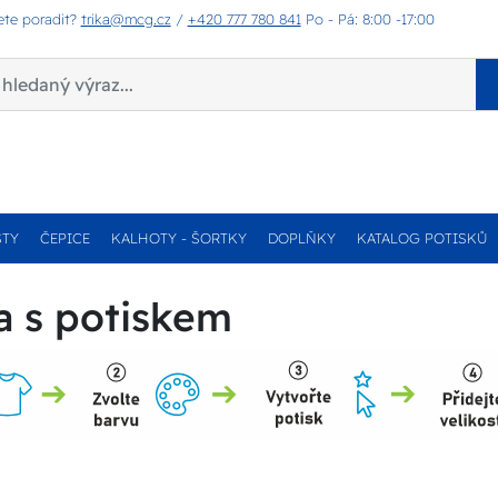
ete poradit?
trika@mcg.cz
/
+420 777 780 841
Po - Pá: 8:00 -17:00
STY
ČEPICE
KALHOTY - ŠORTKY
DOPLŇKY
KATALOG POTISKŮ
a s potiskem