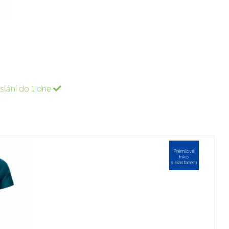
slání do 1 dne
Prémiové
triko
s elastanem