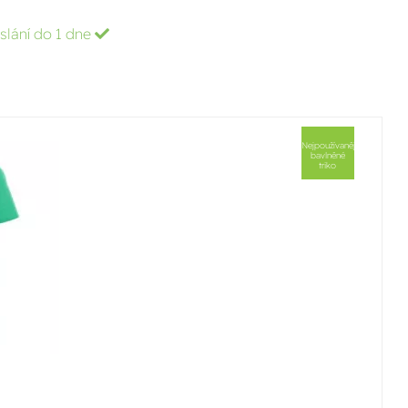
slání do 1 dne
Nejpoužívanější
bavlněné
triko