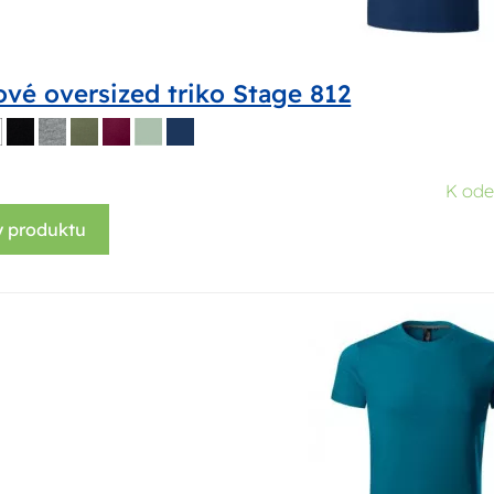
vé oversized triko Stage 812
K ode
y produktu