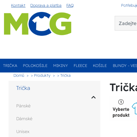
Kontakt
Doprava a platba
FAQ
Potřebuj
TRIČKA
POLOKOŠILE
MIKINY
FLEECE
KOŠILE
BUNDY - VE
Domů
> Produkty
> Trička
Tričk
Trička
Pánské
Dámské
Unisex