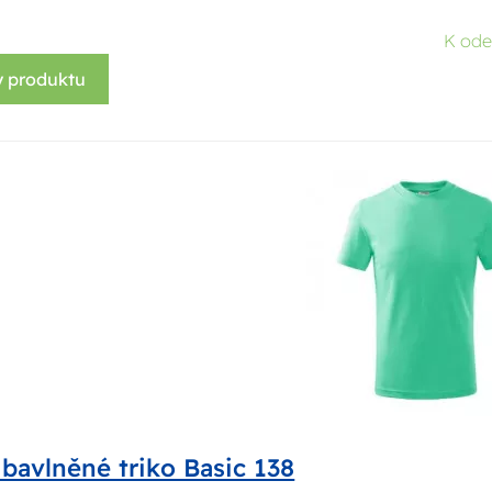
K ode
y produktu
bavlněné triko Basic 138