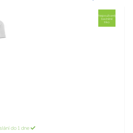
Nejpoužívanější
bavlněné
triko
slání do 1 dne