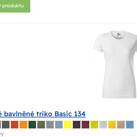
y produktu
 bavlněné triko Basic 134
vy