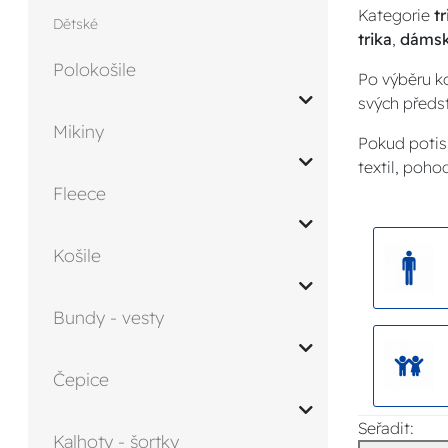
Kategorie
tr
Dětské
trika
,
dámsk
Polokošile
Po výběru k
svých předst
Mikiny
Pokud potis
textil, poho
Fleece
Košile
Bundy - vesty
Čepice
Seřadit:
Kalhoty - šortky