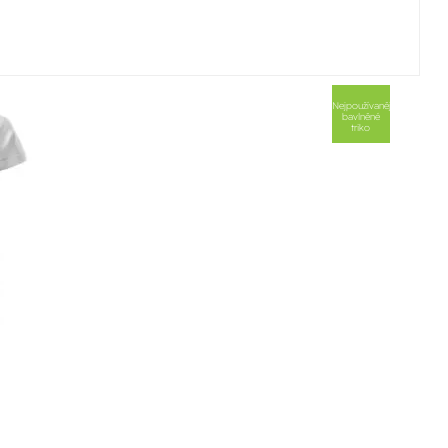
Nejpoužívanější
bavlněné
triko