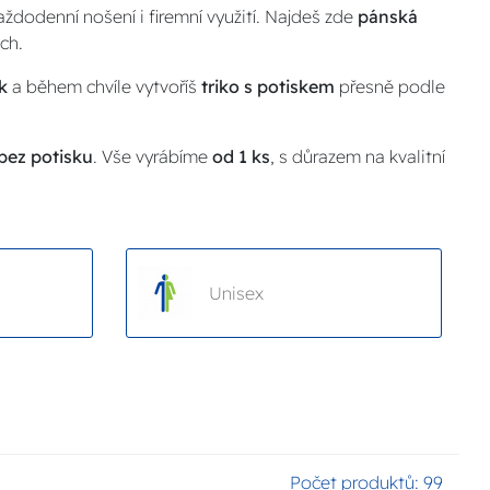
každodenní nošení i firemní využití. Najdeš zde
pánská
ch.
k
a během chvíle vytvoříš
triko s potiskem
přesně podle
 bez potisku
. Vše vyrábíme
od 1 ks
, s důrazem na kvalitní
Unisex
Počet produktů:
99