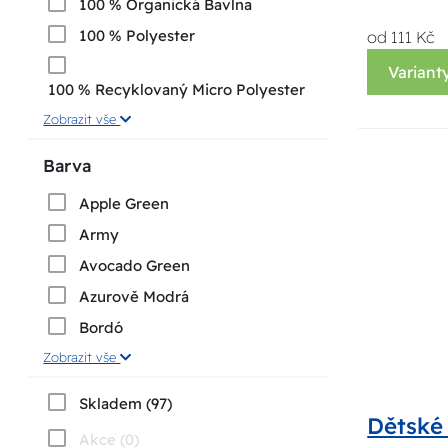
100 % Organická Bavlna
100 % Polyester
od 111 Kč
Variant
100 % Recyklovaný Micro Polyester
Zobrazit vše
Barva
Apple Green
Army
Avocado Green
Azurově Modrá
Bordó
Zobrazit vše
Skladem (97)
Dětské 
Akce (0)