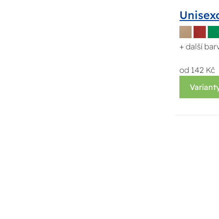
Unisex
+ další bar
od 142 Kč
Variant