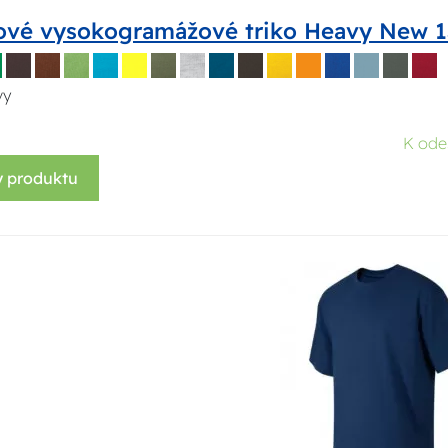
ové vysokogramážové triko Heavy New 1
vy
K ode
y produktu