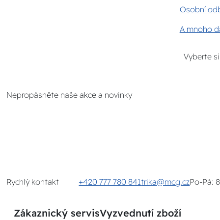
Osobní odb
A mnoho da
Vyberte s
Nepropásněte naše akce a novinky
Rychlý kontakt
+420 777 780 841
trika@mcg.cz
Po-Pá: 
Zákaznický servis
Vyzvednutí zboží