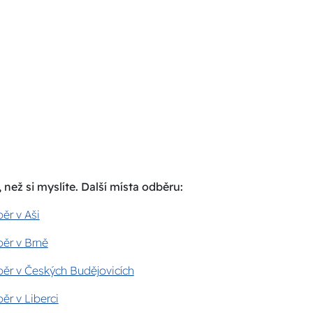
 než si myslíte. Další místa odběru:
ěr v Aši
ěr v Brně
ěr v Českých Budějovicích
ěr v Liberci