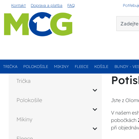
Kontakt
Doprava a platba
FAQ
Potřebuj
TRIČKA
POLOKOŠILE
MIKINY
FLEECE
KOŠILE
BUNDY - VE
Poti
Trička
Polokošile
Jste z Olom
V našem esh
Mikiny
pobočkách
při objednáv
Fleece