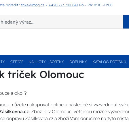
ete poradit?
trika@mcg.cz
/
+420 777 780 841
Po - Pá: 8:00 -17:00
STY
ČEPICE
KALHOTY - ŠORTKY
DOPLŇKY
KATALOG POTISKŮ
sk triček Olomouc
ouce a okolí?
opu můžete nakupovat online a následně si vyzvednout své
Zásilkovna.cz
. Zboží je v Olomouci většinou možné vyzvednou
ce dopravu Zásilkovna.cz a zboží Vám doručíme na tyto místa