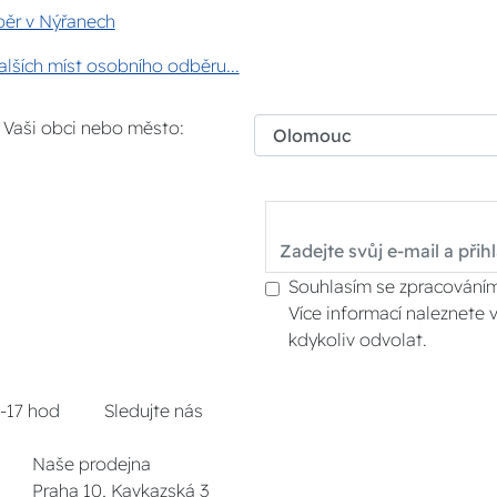
ěr v Nýřanech
lších míst osobního odběru...
i Vaši obci nebo město:
Souhlasím se zpracováním
Více informací naleznete 
kdykoliv odvolat.
8-17 hod
Sledujte nás
Naše prodejna
Praha 10, Kavkazská 3