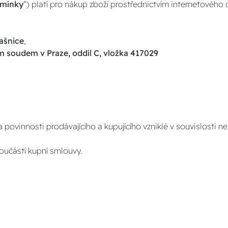
dmínky
“) platí pro nákup zboží prostřednictvím internetovéh
rašnice
,
 soudem v Praze, oddíl C, vložka 417029
povinnosti prodávajícího a kupujícího vzniklé v souvislosti 
učástí kupní smlouvy.