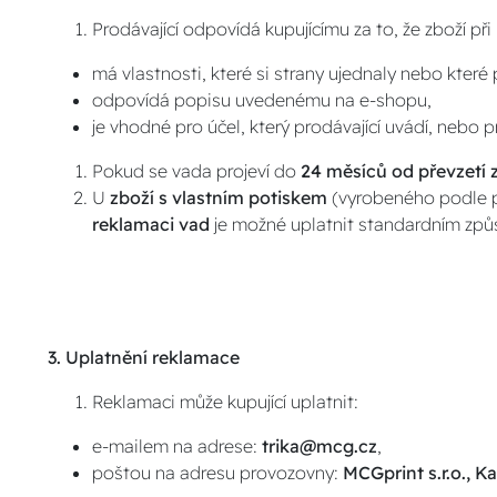
Prodávající odpovídá kupujícímu za to, že zboží př
má vlastnosti, které si strany ujednaly nebo které 
odpovídá popisu uvedenému na e-shopu,
je vhodné pro účel, který prodávající uvádí, nebo p
Pokud se vada projeví do
24 měsíců od převzetí 
U
zboží s vlastním potiskem
(vyrobeného podle p
reklamaci vad
je možné uplatnit standardním zp
3. Uplatnění reklamace
Reklamaci může kupující uplatnit:
e-mailem na adrese:
trika@mcg.cz
,
poštou na adresu provozovny:
MCGprint s.r.o., K