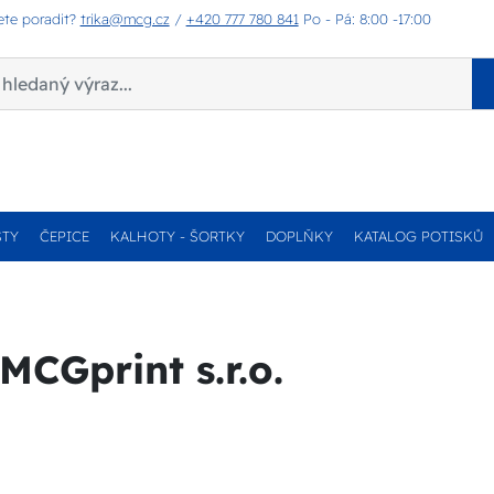
ete poradit?
trika@mcg.cz
/
+420 777 780 841
Po - Pá: 8:00 -17:00
STY
ČEPICE
KALHOTY - ŠORTKY
DOPLŇKY
KATALOG POTISKŮ
CGprint s.r.o.