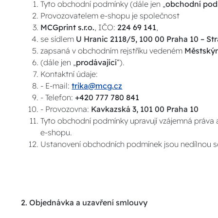
Tyto obchodní podmínky (dále jen „
obchodní po
Provozovatelem e-shopu je společnost
MCGprint s.r.o.
, IČO:
224 69 141
,
se sídlem
U Hranic 2118/5, 100 00 Praha 10 – St
zapsaná v obchodním rejstříku vedeném
Městským
(dále jen „
prodávající
“).
Kontaktní údaje:
- E-mail:
trika@mcg.cz
- Telefon:
+420 777 780 841
- Provozovna:
Kavkazská 3, 101 00 Praha 10
Tyto obchodní podmínky upravují vzájemná práva a 
e-shopu.
Ustanovení obchodních podmínek jsou nedílnou so
2. Objednávka a uzavření smlouvy