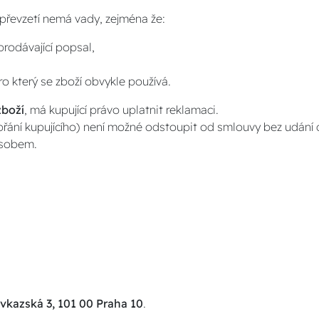
i převzetí nemá vady, zejména že:
prodávající popsal,
ro který se zboží obvykle používá.
zboží
, má kupující právo uplatnit reklamaci.
řání kupujícího) není možné odstoupit od smlouvy bez udání 
ůsobem.
avkazská 3, 101 00 Praha 10
.