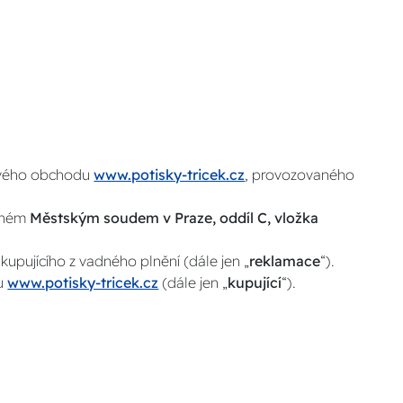
tového obchodu
www.potisky-tricek.cz
, provozovaného
deném
Městským soudem v Praze, oddíl C, vložka
upujícího z vadného plnění (dále jen „
reklamace
“).
pu
www.potisky-tricek.cz
(dále jen „
kupující
“).