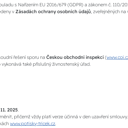
 souladu s Nařízením EU 2016/679 (GDPR) a zákonem č. 110/20
vedeny v
Zásadách ochrany osobních údajů
, zveřejněných n
soudní řešení sporu na
Českou obchodní inspekci
(
www.coi.c
vykonává také příslušný živnostenský úřad.
 11. 2025
.
měnit, přičemž vždy platí verze účinná v den uzavření smlouvy
nkách
www.potisky-tricek.cz
.