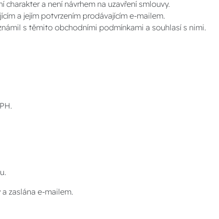
 charakter a není návrhem na uzavření smlouvy.
cím a jejím potvrzením prodávajícím e-mailem.
eznámil s těmito obchodními podmínkami a souhlasí s nimi.
DPH.
u.
y a zaslána e-mailem.