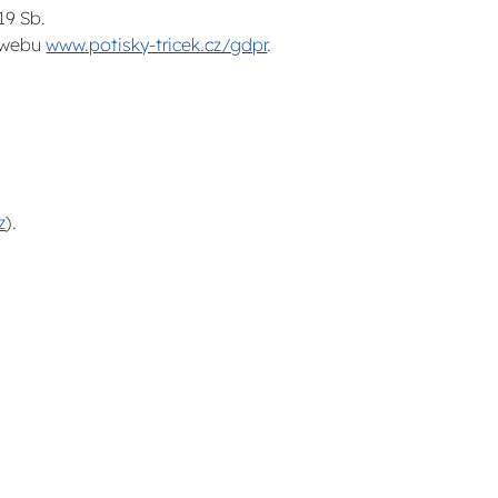
19 Sb.
a webu
www.potisky-tricek.cz/gdpr
.
z
).
.