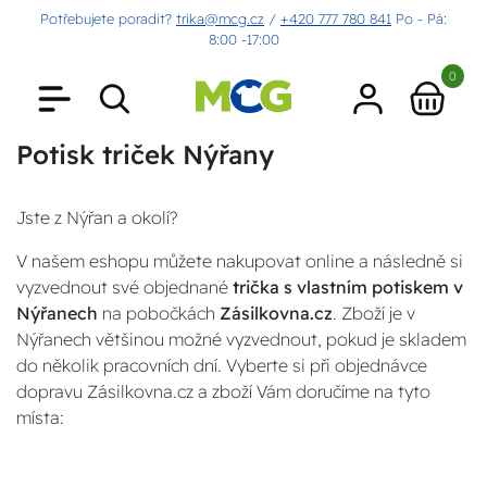
Potřebujete poradit?
trika@mcg.cz
/
+420 777 780 841
Po - Pá:
8:00 -17:00
0
Potisk triček Nýřany
Jste z Nýřan a okolí?
V našem eshopu můžete nakupovat online a následně si
vyzvednout své objednané
trička s vlastním potiskem v
Nýřanech
na pobočkách
Zásilkovna.cz
. Zboží je v
Nýřanech většinou možné vyzvednout, pokud je skladem
do několik pracovních dní. Vyberte si při objednávce
dopravu Zásilkovna.cz a zboží Vám doručíme na tyto
místa: