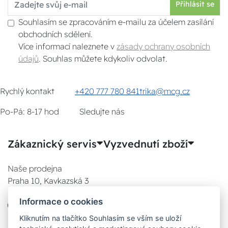
Přihlásit se
Souhlasím se zpracováním e-mailu za účelem zasílání
obchodních sdělení.
Více informací naleznete v
zásady ochrany osobních
údajů
. Souhlas můžete kdykoliv odvolat.
Rychlý kontakt
+420 777 780 841
trika@mcg.cz
Po-Pá: 8-17 hod
Sledujte nás
Zákaznický servis
Vyzvednutí zboží
Naše prodejna
Praha 10, Kavkazská 3
E-SHOP
Informace o cookies
777 780 841
Po:
Kliknutím na tlačítko Souhlasím se vším se uloží