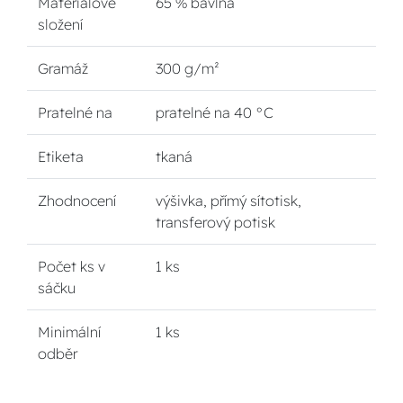
Materiálové
65 % bavlna
složení
Gramáž
300 g/m²
Pratelné na
pratelné na 40 °C
Etiketa
tkaná
Zhodnocení
výšivka, přímý sítotisk,
transferový potisk
Počet ks v
1 ks
sáčku
Minimální
1 ks
odběr