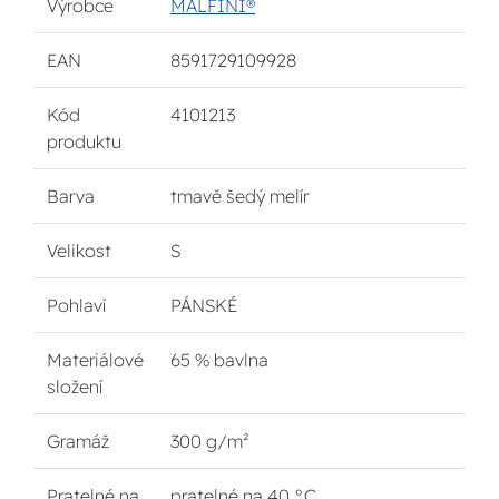
Výrobce
MALFINI®
EAN
8591729109928
Kód
4101213
produktu
Barva
tmavě šedý melír
Velikost
S
Pohlaví
PÁNSKÉ
Materiálové
65 % bavlna
složení
Gramáž
300 g/m²
Pratelné na
pratelné na 40 °C