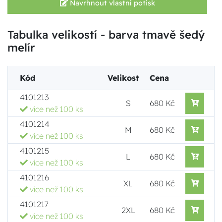
Navrhnout vlastní potisk
Tabulka velikostí - barva tmavě šedý
melír
Kód
Velikost
Cena
4101213
S
680 Kč
více než 100 ks
4101214
M
680 Kč
více než 100 ks
4101215
L
680 Kč
více než 100 ks
4101216
XL
680 Kč
více než 100 ks
4101217
2XL
680 Kč
více než 100 ks