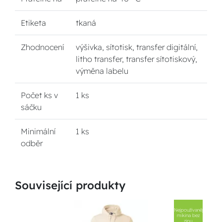
Etiketa
tkaná
Zhodnocení
výšivka, sítotisk, transfer digitální,
litho transfer, transfer sítotiskový,
výměna labelu
Počet ks v
1 ks
sáčku
Minimální
1 ks
odběr
Související produkty
Nejpoužívanější
mikina bez
zipu