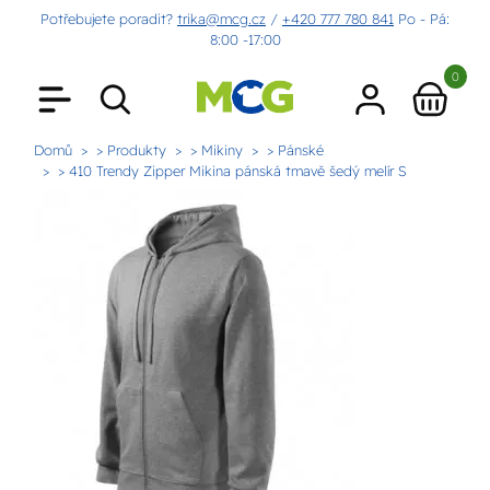
Potřebujete poradit?
trika@mcg.cz
/
+420 777 780 841
Po - Pá:
8:00 -17:00
0
Domů
> Produkty
> Mikiny
> Pánské
> 410 Trendy Zipper Mikina pánská tmavě šedý melír S