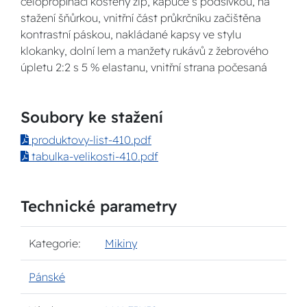
celopropínací kostěný zip, kapuce s podšívkou, na
stažení šňůrkou, vnitřní část průkrčníku začištěna
kontrastní páskou, nakládané kapsy ve stylu
klokanky, dolní lem a manžety rukávů z žebrového
úpletu 2:2 s 5 % elastanu, vnitřní strana počesaná
Soubory ke stažení
produktovy-list-410.pdf
tabulka-velikosti-410.pdf
Technické parametry
Kategorie:
Mikiny
Pánské