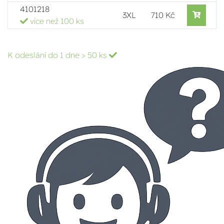
4101218
3XL
710 Kč
více než 100 ks
K odeslání do 1 dne
> 50 ks