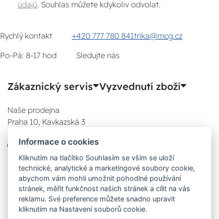
údajů
. Souhlas můžete kdykoliv odvolat.
Rychlý kontakt
+420 777 780 841
trika@mcg.cz
Po-Pá: 8-17 hod
Sledujte nás
Zákaznický servis
Vyzvednutí zboží
Naše prodejna
Praha 10, Kavkazská 3
E-SHOP
Informace o cookies
777 780 841
Po:
Kliknutím na tlačítko Souhlasím se vším se uloží
technické, analytické a marketingové soubory cookie,
08:00 - 17:00
abychom vám mohli umožnit pohodlné používání
Út:
stránek, měřit funkčnost našich stránek a cílit na vás
08:00 - 17:00
reklamu. Své preference můžete snadno upravit
St:
kliknutím na Nastavení souborů cookie.
08:00 - 17:00