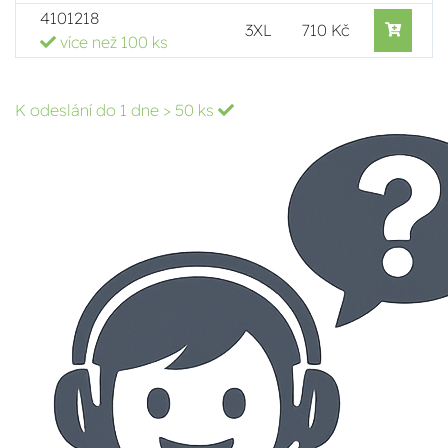
4101218
3XL
710 Kč
více než 100 ks
K odeslání do 1 dne
> 50 ks