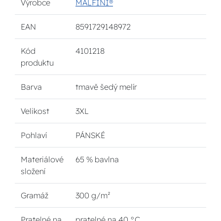
Výrobce
MALFINI®
EAN
8591729148972
Kód
4101218
produktu
Barva
tmavě šedý melír
Velikost
3XL
Pohlaví
PÁNSKÉ
Materiálové
65 % bavlna
složení
Gramáž
300 g/m²
Pratelné na
pratelné na 40 °C