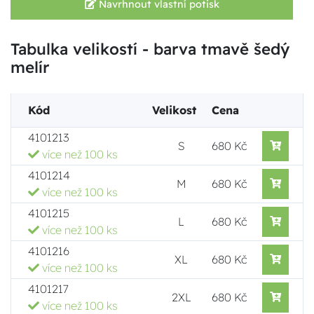
Navrhnout vlastní potisk
Tabulka velikostí - barva tmavě šedý
melír
Kód
Velikost
Cena
4101213
S
680 Kč
více než 100 ks
4101214
M
680 Kč
více než 100 ks
4101215
L
680 Kč
více než 100 ks
4101216
XL
680 Kč
více než 100 ks
4101217
2XL
680 Kč
více než 100 ks