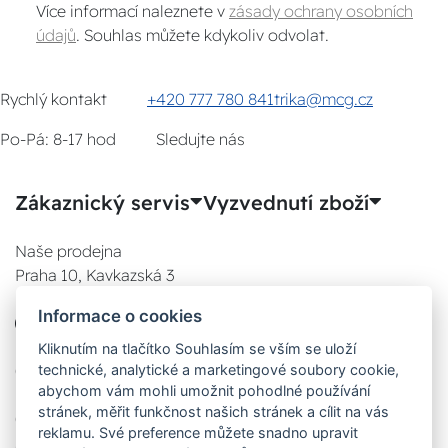
Více informací naleznete v
zásady ochrany osobních
údajů
. Souhlas můžete kdykoliv odvolat.
Rychlý kontakt
+420 777 780 841
trika@mcg.cz
Po-Pá: 8-17 hod
Sledujte nás
Zákaznický servis
Vyzvednutí zboží
Naše prodejna
Praha 10, Kavkazská 3
E-SHOP
Informace o cookies
777 780 841
Po:
Kliknutím na tlačítko Souhlasím se vším se uloží
technické, analytické a marketingové soubory cookie,
08:00 - 17:00
abychom vám mohli umožnit pohodlné používání
Út:
stránek, měřit funkčnost našich stránek a cílit na vás
08:00 - 17:00
reklamu. Své preference můžete snadno upravit
St: