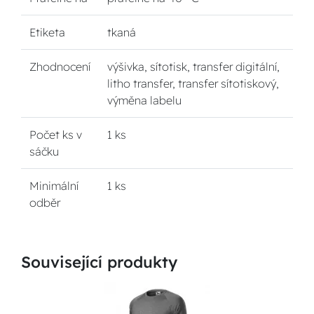
Etiketa
tkaná
Zhodnocení
výšivka, sítotisk, transfer digitální,
litho transfer, transfer sítotiskový,
výměna labelu
Počet ks v
1 ks
sáčku
Minimální
1 ks
odběr
Související produkty