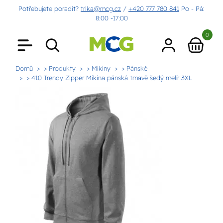
Potřebujete poradit?
trika@mcg.cz
/
+420 777 780 841
Po - Pá:
8:00 -17:00
0
Domů
> Produkty
> Mikiny
> Pánské
> 410 Trendy Zipper Mikina pánská tmavě šedý melír 3XL