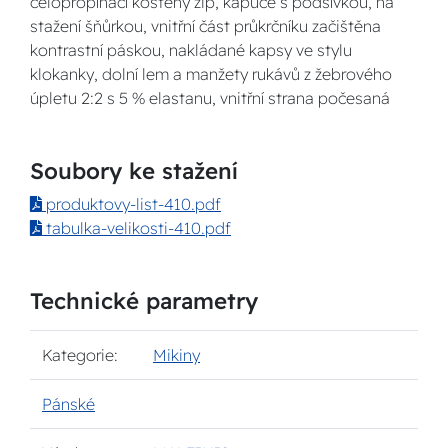
celopropínací kostěný zip, kapuce s podšívkou, na
stažení šňůrkou, vnitřní část průkrčníku začištěna
kontrastní páskou, nakládané kapsy ve stylu
klokanky, dolní lem a manžety rukávů z žebrového
úpletu 2:2 s 5 % elastanu, vnitřní strana počesaná
Soubory ke stažení
produktovy-list-410.pdf
tabulka-velikosti-410.pdf
Technické parametry
Kategorie:
Mikiny
Pánské