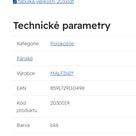
tabulka-velikosti-203.pdf
Technické parametry
Kategorie:
Polokošile
Pánské
Výrobce
MALFINI®
EAN
8591729110498
Kód
2030019
produktu
Barva
bílá