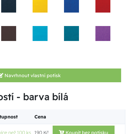
Navrhnout vlastní potisk
stí - barva bílá
tupnost
Cena
více než 100 ks
190 Kč
Koupit bez potisku