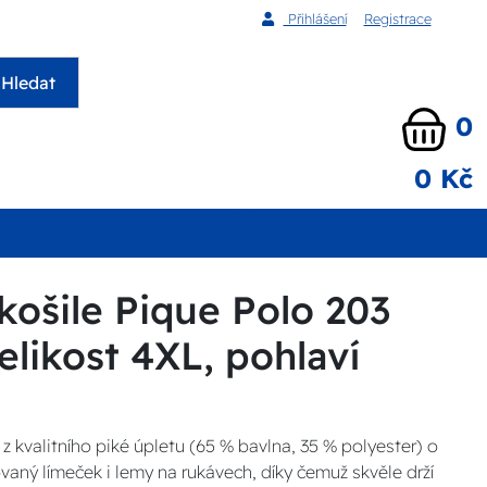
Přihlášení
Registrace
Hledat
0
0 Kč
košile Pique Polo 203
velikost 4XL, pohlaví
z kvalitního piké úpletu (65 % bavlna, 35 % polyester) o
aný límeček i lemy na rukávech, díky čemuž skvěle drží