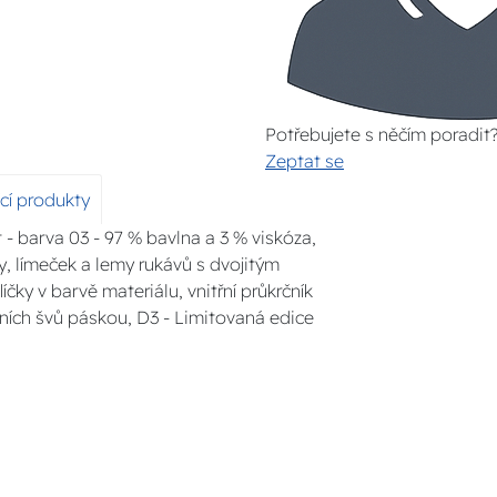
Potřebujete s něčím poradit
Zeptat se
ící produkty
t - barva 03 - 97 % bavlna a 3 % viskóza,
vy, límeček a lemy rukávů s dvojitým
íčky v barvě materiálu, vnitřní průkrčník
ních švů páskou, D3 - Limitovaná edice