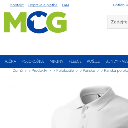
Kontakt
Doprava a platba
FAQ
Potřebuj
TRIČKA
POLOKOŠILE
MIKINY
FLEECE
KOŠILE
BUNDY - VE
Domů
> Produkty
> Polokošile
> Pánské
> Pánská poloko