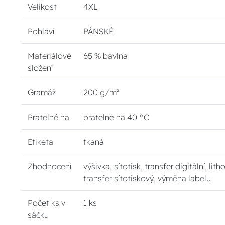
Velikost
4XL
Pohlaví
PÁNSKÉ
Materiálové
65 % bavlna
složení
Gramáž
200 g/m²
Pratelné na
pratelné na 40 °C
Etiketa
tkaná
Zhodnocení
výšivka, sítotisk, transfer digitální, lith
transfer sítotiskový, výměna labelu
Počet ks v
1 ks
sáčku