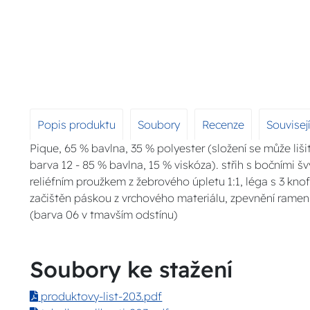
Popis produktu
Soubory
Recenze
Souvisej
Pique, 65 % bavlna, 35 % polyester (složení se může liši
barva 12 - 85 % bavlna, 15 % viskóza). střih s bočními š
reliéfním proužkem z žebrového úpletu 1:1, léga s 3 knofl
začištěn páskou z vrchového materiálu, zpevnění ramen
(barva 06 v tmavším odstínu)
Soubory ke stažení
produktovy-list-203.pdf