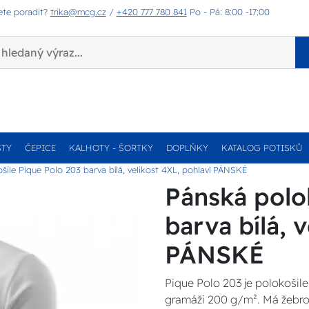
ete poradit?
trika@mcg.cz
/
+420 777 780 841
Po - Pá: 8:00 -17:00
STY
ČEPICE
KALHOTY - ŠORTKY
DOPLŇKY
KATALOG POTISKŮ
šile Pique Polo 203 barva bílá, velikost 4XL, pohlaví PÁNSKÉ
Pánská polo
barva bílá, 
PÁNSKÉ
Pique Polo 203 je polokošile 
gramáži 200 g/m². Má žebrov