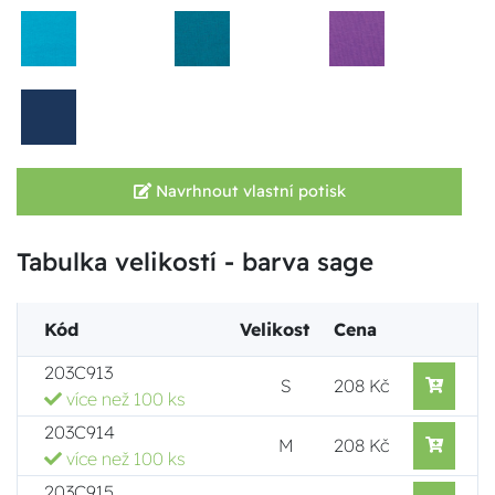
Navrhnout vlastní potisk
Tabulka velikostí - barva sage
Kód
Velikost
Cena
203C913
S
208 Kč
více než 100 ks
203C914
M
208 Kč
více než 100 ks
203C915