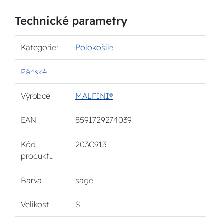
Technické parametry
Kategorie:
Polokošile
Pánské
Výrobce
MALFINI®
EAN
8591729274039
Kód
203C913
produktu
Barva
sage
Velikost
S