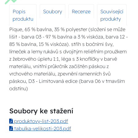
Popis
Soubory
Recenze
Související
produktu
produkty
Pique, 65 % bavlna, 35 % polyester (složení se může
lišit - barva 03 - 97 % bavlna a 3 % viskóza, barva 12 -
85 % bavlna, 15 % viskóza). střih s bočními švy,
límeček a lemy rukávů s dvojitým reliéfním proužkem
z žebrového úpletu 1:1, léga s 3 knoflíčky v barvě
materiálu, vnitřní průkrčník začištěn páskou z
vrchového materiálu, zpevnění ramenních švů
páskou, D3 - Limitovaná edice (barva 06 v tmavším
odstínu)
Soubory ke stažení
produktovy-list-203.pdf
tabulka-velikosti-203.pdf