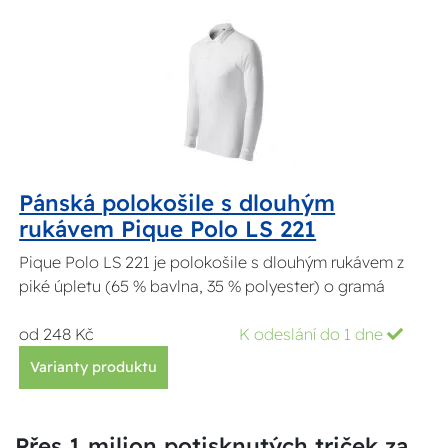
Pánská polokošile s dlouhým
rukávem Pique Polo LS 221
Pique Polo LS 221 je polokošile s dlouhým rukávem z
piké úpletu (65 % bavlna, 35 % polyester) o gramá
od 248 Kč
K odeslání do 1 dne
Varianty produktu
Přes 1 milion potisknutých triček za