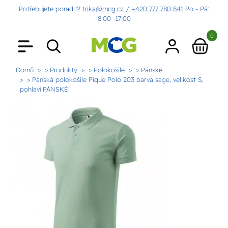
Potřebujete poradit?
trika@mcg.cz
/
+420 777 780 841
Po - Pá:
8:00 -17:00
0
Domů
> Produkty
> Polokošile
> Pánské
> Pánská polokošile Pique Polo 203 barva sage, velikost S,
pohlaví PÁNSKÉ