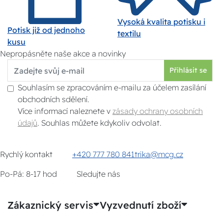
Vysoká kvalita potisku i
Potisk již od jednoho
textilu
kusu
Nepropásněte naše akce a novinky
Přihlásit se
Souhlasím se zpracováním e-mailu za účelem zasílání
obchodních sdělení.
Více informací naleznete v
zásady ochrany osobních
údajů
. Souhlas můžete kdykoliv odvolat.
Rychlý kontakt
+420 777 780 841
trika@mcg.cz
Po-Pá: 8-17 hod
Sledujte nás
Zákaznický servis
Vyzvednutí zboží