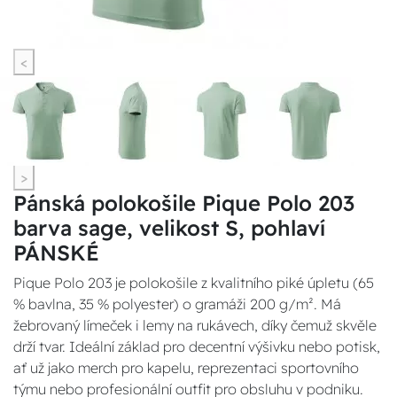
<
>
Pánská polokošile Pique Polo 203
barva sage, velikost S, pohlaví
PÁNSKÉ
Pique Polo 203 je polokošile z kvalitního piké úpletu (65
% bavlna, 35 % polyester) o gramáži 200 g/m². Má
žebrovaný límeček i lemy na rukávech, díky čemuž skvěle
drží tvar. Ideální základ pro decentní výšivku nebo potisk,
ať už jako merch pro kapelu, reprezentaci sportovního
týmu nebo profesionální outfit pro obsluhu v podniku.