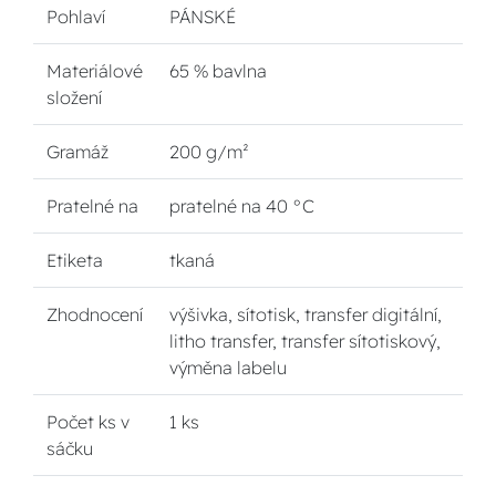
Pohlaví
PÁNSKÉ
Materiálové
65 % bavlna
složení
Gramáž
200 g/m²
Pratelné na
pratelné na 40 °C
Etiketa
tkaná
Zhodnocení
výšivka, sítotisk, transfer digitální,
litho transfer, transfer sítotiskový,
výměna labelu
Počet ks v
1 ks
sáčku