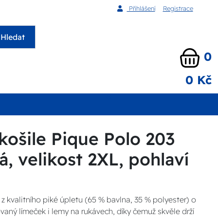
Přihlášení
Registrace
Hledat
0
0 Kč
košile Pique Polo 203
, velikost 2XL, pohlaví
z kvalitního piké úpletu (65 % bavlna, 35 % polyester) o
aný límeček i lemy na rukávech, díky čemuž skvěle drží