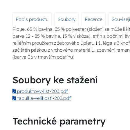
Popis produktu
Soubory
Recenze
Souvisej
Pique, 65 % bavlna, 35 % polyester (složení se může liši
barva 12 - 85 % bavlna, 15 % viskóza). střih s bočními š
reliéfním proužkem z žebrového úpletu 1:1, léga s 3 knofl
začištěn páskou z vrchového materiálu, zpevnění ramen
(barva 06 v tmavším odstínu)
Soubory ke stažení
produktovy-list-203.pdf
tabulka-velikosti-203.pdf
Technické parametry