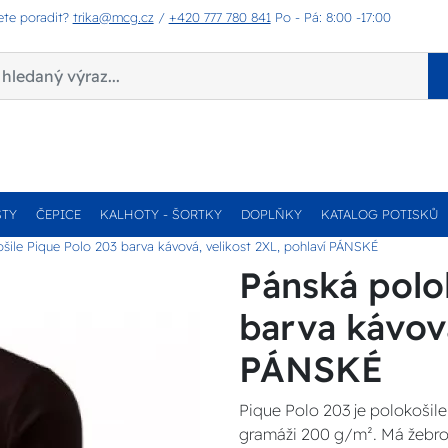
ete poradit?
trika@mcg.cz
/
+420 777 780 841
Po - Pá: 8:00 -17:00
STY
ČEPICE
KALHOTY - ŠORTKY
DOPLŇKY
KATALOG POTISKŮ
šile Pique Polo 203 barva kávová, velikost 2XL, pohlaví PÁNSKÉ
Pánská polo
barva kávová
PÁNSKÉ
Pique Polo 203 je polokošile 
gramáži 200 g/m². Má žebrov