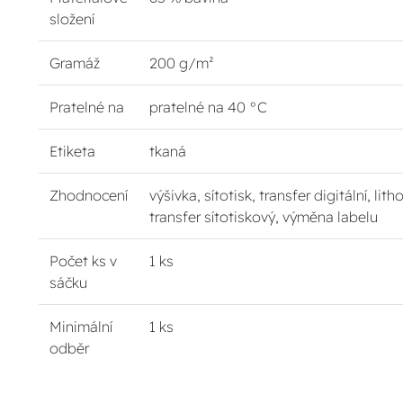
složení
Gramáž
200 g/m²
Pratelné na
pratelné na 40 °C
Etiketa
tkaná
Zhodnocení
výšivka, sítotisk, transfer digitální, lith
transfer sítotiskový, výměna labelu
Počet ks v
1 ks
sáčku
Minimální
1 ks
odběr