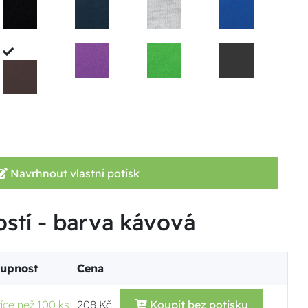
Navrhnout vlastní potisk
ostí - barva kávová
tupnost
Cena
více než 100 ks
208 Kč
Koupit bez potisku