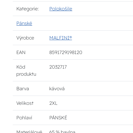
Kategorie:
Polokošile
Pánské
Výrobce
MALFINI®
EAN
8591729198120
Kód
2032717
produktu
Barva
kávová
Velikost
2XL
Pohlaví
PÁNSKÉ
Materiálové
65 % bavlna