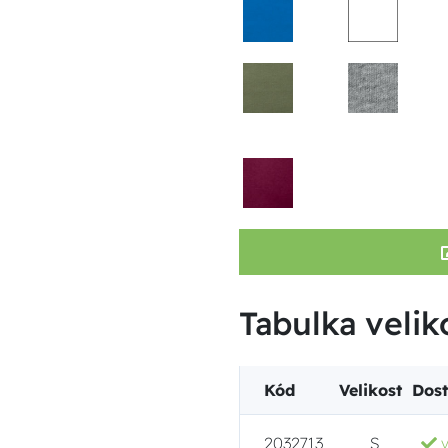
Tabulka velik
Kód
Velikost
Dos
2032713
S