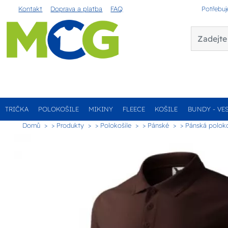
Kontakt
Doprava a platba
FAQ
Potřebuj
TRIČKA
POLOKOŠILE
MIKINY
FLEECE
KOŠILE
BUNDY - VE
Domů
> Produkty
> Polokošile
> Pánské
> Pánská poloko