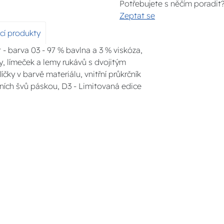
Potřebujete s něčím poradit
Zeptat se
ící produkty
t - barva 03 - 97 % bavlna a 3 % viskóza,
vy, límeček a lemy rukávů s dvojitým
íčky v barvě materiálu, vnitřní průkrčník
ních švů páskou, D3 - Limitovaná edice