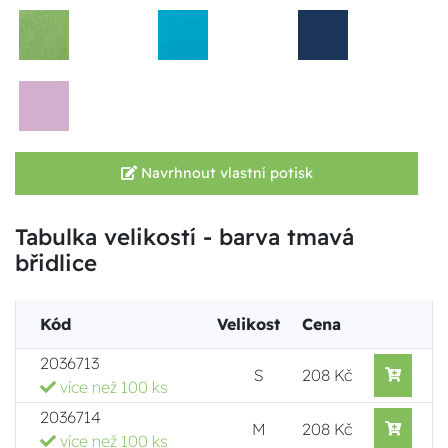
Navrhnout vlastní potisk
Tabulka velikostí - barva tmavá
břidlice
Kód
Velikost
Cena
2036713
S
208 Kč
více než 100 ks
2036714
M
208 Kč
více než 100 ks