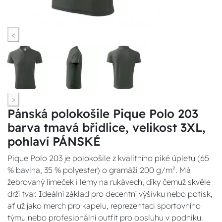
<
>
Pánská polokošile Pique Polo 203
barva tmavá břidlice, velikost 3XL,
pohlaví PÁNSKÉ
Pique Polo 203 je polokošile z kvalitního piké úpletu (65
% bavlna, 35 % polyester) o gramáži 200 g/m². Má
žebrovaný límeček i lemy na rukávech, díky čemuž skvěle
drží tvar. Ideální základ pro decentní výšivku nebo potisk,
ať už jako merch pro kapelu, reprezentaci sportovního
týmu nebo profesionální outfit pro obsluhu v podniku.