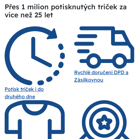
Přes 1 milion potisknutých triček za
více než 25 let
Rychlé doručení DPD a
Zásilkovnou
Potisk triček i do
druhého dne