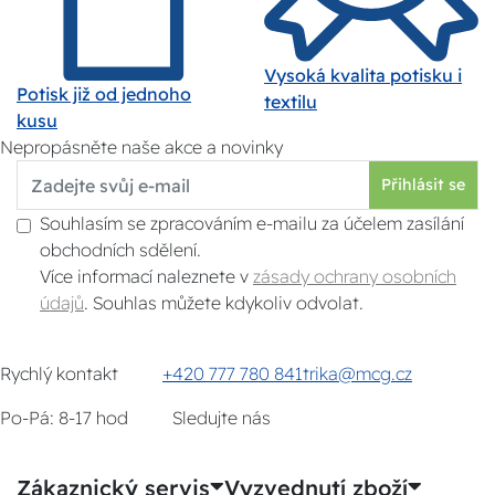
Vysoká kvalita potisku i
Potisk již od jednoho
textilu
kusu
Nepropásněte naše akce a novinky
Přihlásit se
Souhlasím se zpracováním e-mailu za účelem zasílání
obchodních sdělení.
Více informací naleznete v
zásady ochrany osobních
údajů
. Souhlas můžete kdykoliv odvolat.
Rychlý kontakt
+420 777 780 841
trika@mcg.cz
Po-Pá: 8-17 hod
Sledujte nás
Zákaznický servis
Vyzvednutí zboží