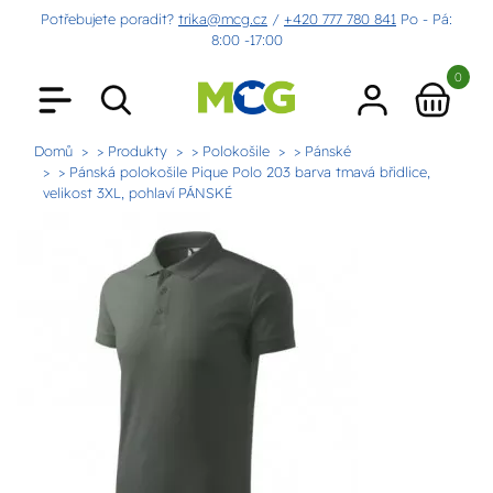
Potřebujete poradit?
trika@mcg.cz
/
+420 777 780 841
Po - Pá:
8:00 -17:00
0
Domů
> Produkty
> Polokošile
> Pánské
> Pánská polokošile Pique Polo 203 barva tmavá břidlice,
velikost 3XL, pohlaví PÁNSKÉ