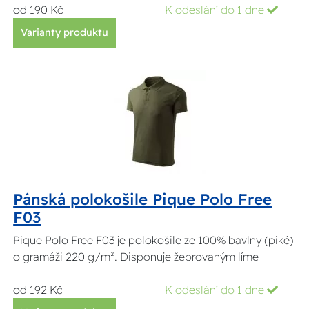
od 190 Kč
K odeslání do 1 dne
Varianty produktu
Pánská polokošile Pique Polo Free
F03
Pique Polo Free F03 je polokošile ze 100% bavlny (piké)
o gramáži 220 g/m². Disponuje žebrovaným líme
od 192 Kč
K odeslání do 1 dne