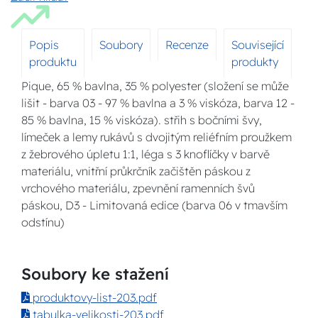
Popis
Soubory
Recenze
Související
produktu
produkty
Pique, 65 % bavlna, 35 % polyester (složení se může
lišit - barva 03 - 97 % bavlna a 3 % viskóza, barva 12 -
85 % bavlna, 15 % viskóza). střih s bočními švy,
límeček a lemy rukávů s dvojitým reliéfním proužkem
z žebrového úpletu 1:1, léga s 3 knoflíčky v barvě
materiálu, vnitřní průkrčník začištěn páskou z
vrchového materiálu, zpevnění ramenních švů
páskou, D3 - Limitovaná edice (barva 06 v tmavším
odstínu)
Soubory ke stažení
produktovy-list-203.pdf
tabulka-velikosti-203.pdf