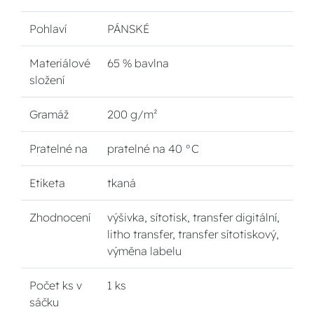
Pohlaví
PÁNSKÉ
Materiálové
65 % bavlna
složení
Gramáž
200 g/m²
Pratelné na
pratelné na 40 °C
Etiketa
tkaná
Zhodnocení
výšivka, sítotisk, transfer digitální,
litho transfer, transfer sítotiskový,
výměna labelu
Počet ks v
1 ks
sáčku