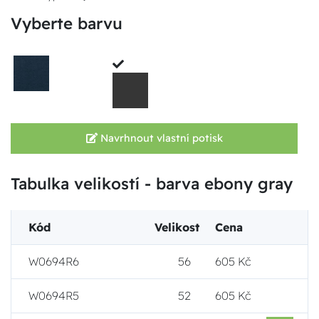
Vyberte barvu
Navrhnout vlastní potisk
Tabulka velikostí - barva ebony gray
Kód
Velikost
Cena
W0694R6
56
605 Kč
W0694R5
52
605 Kč