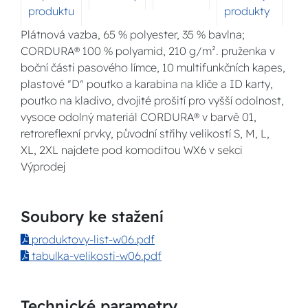
produktu
produkty
Plátnová vazba, 65 % polyester, 35 % bavlna;
CORDURA® 100 % polyamid, 210 g/m². pruženka v
boční části pasového límce, 10 multifunkčních kapes,
plastové "D" poutko a karabina na klíče a ID karty,
poutko na kladivo, dvojité prošití pro vyšší odolnost,
vysoce odolný materiál CORDURA® v barvě 01,
retroreflexní prvky, původní střihy velikostí S, M, L,
XL, 2XL najdete pod komoditou WX6 v sekci
Výprodej
Soubory ke stažení
produktovy-list-w06.pdf
tabulka-velikosti-w06.pdf
Technické parametry