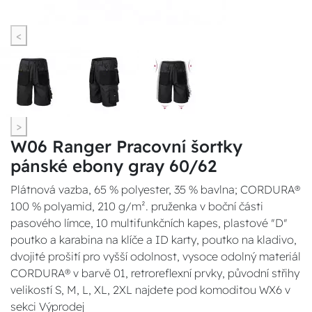
<
>
W06 Ranger Pracovní šortky
pánské ebony gray 60/62
Plátnová vazba, 65 % polyester, 35 % bavlna; CORDURA®
100 % polyamid, 210 g/m². pruženka v boční části
pasového límce, 10 multifunkčních kapes, plastové "D"
poutko a karabina na klíče a ID karty, poutko na kladivo,
dvojité prošití pro vyšší odolnost, vysoce odolný materiál
CORDURA® v barvě 01, retroreflexní prvky, původní střihy
velikostí S, M, L, XL, 2XL najdete pod komoditou WX6 v
sekci Výprodej