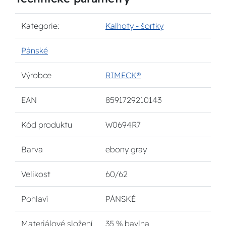
Kategorie:
Kalhoty - šortky
Pánské
Výrobce
RIMECK®
EAN
8591729210143
Kód produktu
W0694R7
Barva
ebony gray
Velikost
60/62
Pohlaví
PÁNSKÉ
Materiálové složení
35 % bavlna