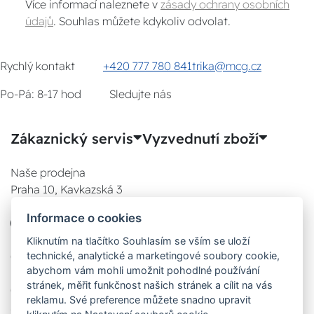
Více informací naleznete v
zásady ochrany osobních
údajů
. Souhlas můžete kdykoliv odvolat.
Rychlý kontakt
+420 777 780 841
trika@mcg.cz
Po-Pá: 8-17 hod
Sledujte nás
Zákaznický servis
Vyzvednutí zboží
Naše prodejna
Praha 10, Kavkazská 3
E-SHOP
Informace o cookies
777 780 841
Po:
Kliknutím na tlačítko Souhlasím se vším se uloží
technické, analytické a marketingové soubory cookie,
08:00 - 17:00
abychom vám mohli umožnit pohodlné používání
Út:
stránek, měřit funkčnost našich stránek a cílit na vás
08:00 - 17:00
reklamu. Své preference můžete snadno upravit
St: