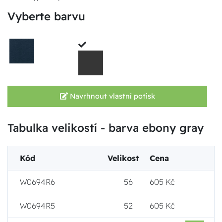
Vyberte barvu
Navrhnout vlastní potisk
Tabulka velikostí - barva ebony gray
Kód
Velikost
Cena
W0694R6
56
605 Kč
W0694R5
52
605 Kč