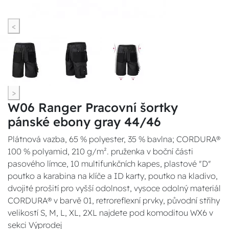
<
>
W06 Ranger Pracovní šortky
pánské ebony gray 44/46
Plátnová vazba, 65 % polyester, 35 % bavlna; CORDURA®
100 % polyamid, 210 g/m². pruženka v boční části
pasového límce, 10 multifunkčních kapes, plastové "D"
poutko a karabina na klíče a ID karty, poutko na kladivo,
dvojité prošití pro vyšší odolnost, vysoce odolný materiál
CORDURA® v barvě 01, retroreflexní prvky, původní střihy
velikostí S, M, L, XL, 2XL najdete pod komoditou WX6 v
sekci Výprodej