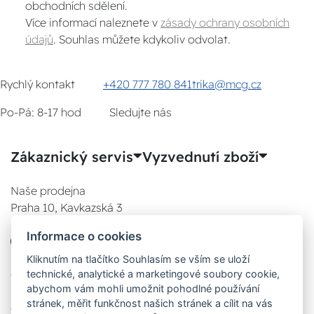
obchodních sdělení.
Více informací naleznete v
zásady ochrany osobních
údajů
. Souhlas můžete kdykoliv odvolat.
Rychlý kontakt
+420 777 780 841
trika@mcg.cz
Po-Pá: 8-17 hod
Sledujte nás
Zákaznický servis
Vyzvednutí zboží
Naše prodejna
Praha 10, Kavkazská 3
E-SHOP
Informace o cookies
777 780 841
Po:
Kliknutím na tlačítko Souhlasím se vším se uloží
technické, analytické a marketingové soubory cookie,
08:00 - 17:00
abychom vám mohli umožnit pohodlné používání
Út:
stránek, měřit funkčnost našich stránek a cílit na vás
08:00 - 17:00