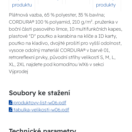
produktu
produkty
Plátnová vazba, 65 % polyester, 35 % bavlna;
CORDURA® 100 % polyamid, 210 g/m². pruženka v
boční části pasového límce, 10 multifunkčních kapes,
plastové "D" poutko a karabina na klíče a ID karty,
poutko na kladivo, dvojité prošití pro vyšší odolnost,
vysoce odolný materiál CORDURA® v barvě 01,
retroreflexní prvky, původní střihy velikostí S, M, L,
XL, 2XL najdete pod komoditou WX6 v sekci
Výprodej
Soubory ke stažení
produktovy-list-w06.pdf
tabulka-velikosti-w06.pdf
Technické parametry