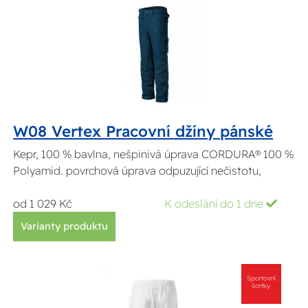
W08 Vertex Pracovní džíny pánské
Kepr, 100 % bavlna, nešpinivá úprava CORDURA® 100 %
Polyamid. povrchová úprava odpuzující nečistotu,
od 1 029 Kč
K odeslání do 1 dne
Varianty produktu
Sportovní
šortky