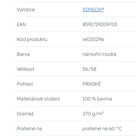
Výrobce
RIMECK®
EAN
8591729209703
Kód produktu
W0202R6
Barva
námořní modrá
Velikost
56/58
Pohlaví
PÁNSKÉ
Materiálové složení
100 % bavlna
Gramáž
270 g/m²
Pratelné na
pratelné na 60 °C