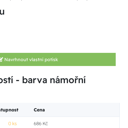
u
Navrhnout vlastní potisk
ostí - barva námořní
stupnost
Cena
0 ks
686 Kč