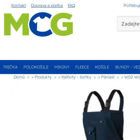
Kontakt
Doprava a platba
FAQ
Potřebuj
TRIČKA
POLOKOŠILE
MIKINY
FLEECE
KOŠILE
BUNDY - VE
Domů
> Produkty
> Kalhoty - šortky
> Pánské
> W02 Woo