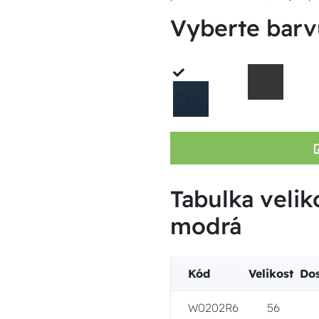
Vyberte barv
Tabulka velik
modrá
Kód
Velikost
Do
W0202R6
56