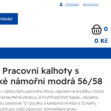
Přihlášení
Registrace
Hledat
0
0 Kč
racovní kalhoty s
ké námořní modrá 56/58
 v zadní části pasového límce, zapínání na knoflíky v boční
 nastavitelné přezkou, 8 multifunkčních kapes, zdvojený
du, plastové "D" poutko a karabina na klíče a ID karty,
ošití pro vyšší odolnost, retroreflexní prvky