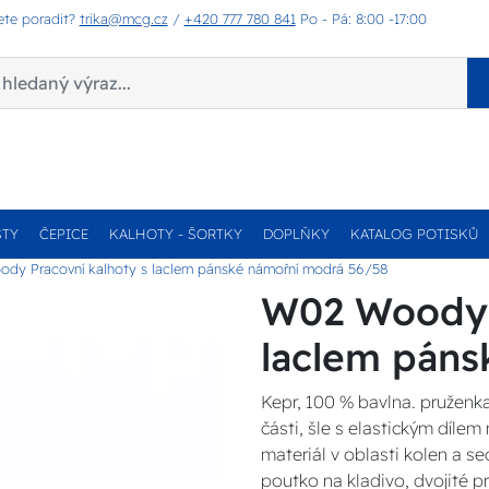
ete poradit?
trika@mcg.cz
/
+420 777 780 841
Po - Pá: 8:00 -17:00
STY
ČEPICE
KALHOTY - ŠORTKY
DOPLŇKY
KATALOG POTISKŮ
dy Pracovní kalhoty s laclem pánské námořní modrá 56/58
W02 Woody P
laclem páns
Kepr, 100 % bavlna. pruženka
části, šle s elastickým dílem
materiál v oblasti kolen a se
poutko na kladivo, dvojité pr