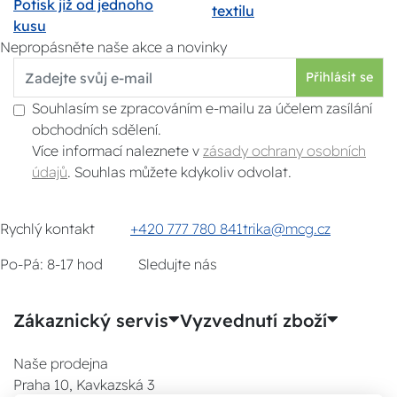
Potisk již od jednoho
textilu
kusu
Nepropásněte naše akce a novinky
Přihlásit se
Souhlasím se zpracováním e-mailu za účelem zasílání
obchodních sdělení.
Více informací naleznete v
zásady ochrany osobních
údajů
. Souhlas můžete kdykoliv odvolat.
Rychlý kontakt
+420 777 780 841
trika@mcg.cz
Po-Pá: 8-17 hod
Sledujte nás
Zákaznický servis
Vyzvednutí zboží
Naše prodejna
Praha 10, Kavkazská 3