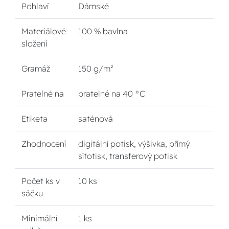
Pohlaví
Dámské
Materiálové
100 % bavlna
složení
Gramáž
150 g/m²
Pratelné na
pratelné na 40 °C
Etiketa
saténová
Zhodnocení
digitální potisk, výšivka, přímý
sítotisk, transferový potisk
Počet ks v
10 ks
sáčku
Minimální
1 ks