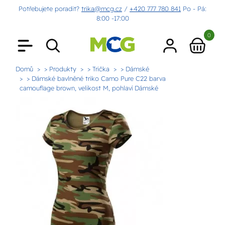
Potřebujete poradit?
trika@mcg.cz
/
+420 777 780 841
Po - Pá:
8:00 -17:00
0
Domů
> Produkty
> Trička
> Dámské
> Dámské bavlněné triko Camo Pure C22 barva
camouflage brown, velikost M, pohlaví Dámské