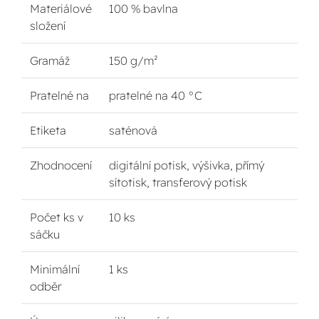
Materiálové
100 % bavlna
složení
Gramáž
150 g/m²
Pratelné na
pratelné na 40 °C
Etiketa
saténová
Zhodnocení
digitální potisk, výšivka, přímý
sítotisk, transferový potisk
Počet ks v
10 ks
sáčku
Minimální
1 ks
odběr