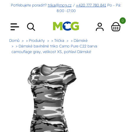
Potřebujete poradit?
trika@mcg.cz
/
+420 777 780 841
Po - Pá:
8:00 -17:00
0
Domů
> Produkty
> Trička
> Dámské
> Dámské bavlněné triko Camo Pure C22 barva
camouflage gray, velikost XS, pohlaví Dámské