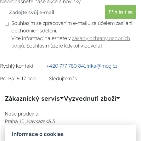
Nepropásněte naše akce a novinky
Přihlásit se
Souhlasím se zpracováním e-mailu za účelem zasílání
obchodních sdělení.
Více informací naleznete v
zásady ochrany osobních
údajů
. Souhlas můžete kdykoliv odvolat.
Rychlý kontakt
+420 777 780 841
trika@mcg.cz
Po-Pá: 8-17 hod
Sledujte nás
Zákaznický servis
Vyzvednutí zboží
Naše prodejna
Praha 10, Kavkazská 3
E-SHOP
Informace o cookies
777 780 841