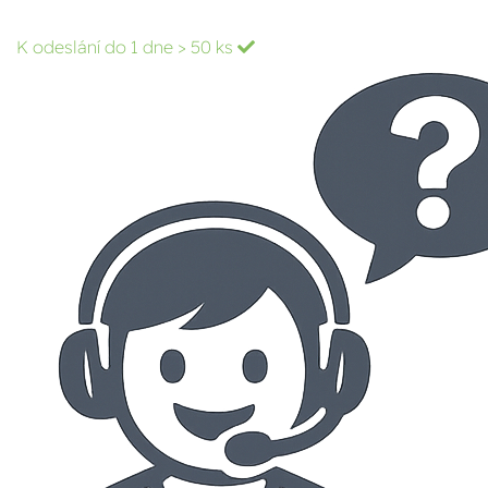
K odeslání do 1 dne
> 50 ks