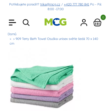
Potřebujete poradit?
trika@mcg.cz
/
+420 777 780 841
Po - Pá:
8:00 -17:00
0
Domů
> 909 Terry Bath Towel Osuška unisex světle šedá 70 x 140
cm