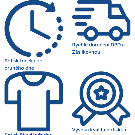
Rychlé doručení DPD a
Zásilkovnou
Potisk triček i do
druhého dne
Vysoká kvalita potisku i
Potisk již od jednoho