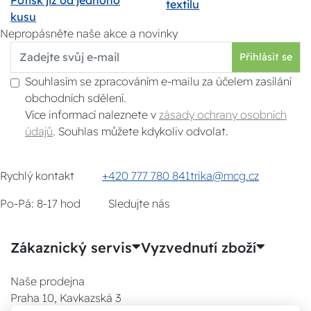
textilu
kusu
Nepropásněte naše akce a novinky
Přihlásit se
Souhlasím se zpracováním e-mailu za účelem zasílání
obchodních sdělení.
Více informací naleznete v
zásady ochrany osobních
údajů
. Souhlas můžete kdykoliv odvolat.
Rychlý kontakt
+420 777 780 841
trika@mcg.cz
Po-Pá: 8-17 hod
Sledujte nás
Zákaznický servis
Vyzvednutí zboží
Naše prodejna
Praha 10, Kavkazská 3