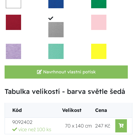
Navrhnout vlastní potisk
Tabulka velikostí - barva světle šedá
Kód
Velikost
Cena
9092402
70 x 140 cm
247 Kč
více než 100 ks