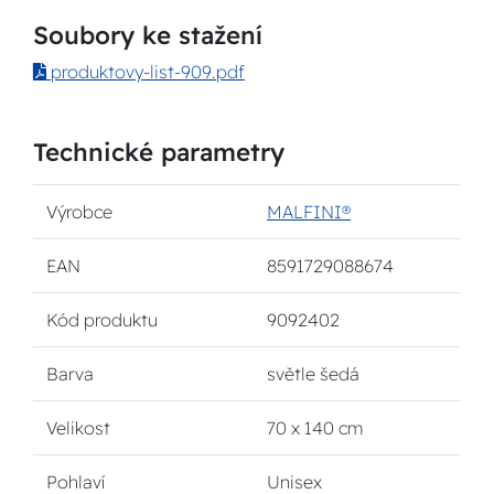
Soubory ke stažení
produktovy-list-909.pdf
Technické parametry
Výrobce
MALFINI®
EAN
8591729088674
Kód produktu
9092402
Barva
světle šedá
Velikost
70 x 140 cm
Pohlaví
Unisex