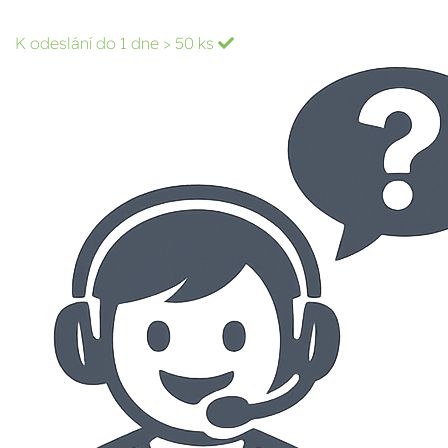
K odeslání do 1 dne
> 50 ks