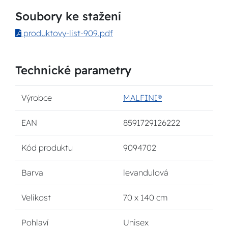
Soubory ke stažení
produktovy-list-909.pdf
Technické parametry
Výrobce
MALFINI®
EAN
8591729126222
Kód produktu
9094702
Barva
levandulová
Velikost
70 x 140 cm
Pohlaví
Unisex