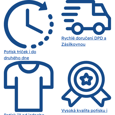
Rychlé doručení DPD a
Zásilkovnou
Potisk triček i do
druhého dne
Vysoká kvalita potisku i
Potisk již od jednoho