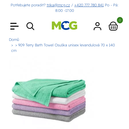
Potřebujete poradit?
trika@mcg.cz
/
+420 777 780 841
Po - Pá:
8:00 -17:00
0
Domů
> 909 Terry Bath Towel Osuška unisex levandulová 70 x 140
cm