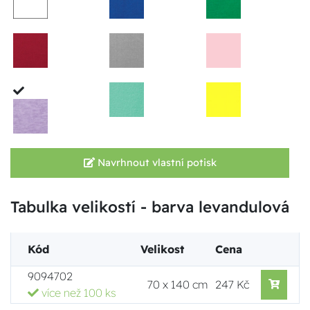
Navrhnout vlastní potisk
Tabulka velikostí - barva levandulová
Kód
Velikost
Cena
9094702
70 x 140 cm
247 Kč
více než 100 ks