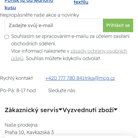
textilu
kusu
Nepropásněte naše akce a novinky
Přihlásit se
Souhlasím se zpracováním e-mailu za účelem zasílání
obchodních sdělení.
Více informací naleznete v
zásady ochrany osobních
údajů
. Souhlas můžete kdykoliv odvolat.
Rychlý kontakt
+420 777 780 841
trika@mcg.cz
Po-Pá: 8-17 hod
Sledujte nás
Zákaznický servis
Vyzvednutí zboží
Naše prodejna
Praha 10, Kavkazská 3