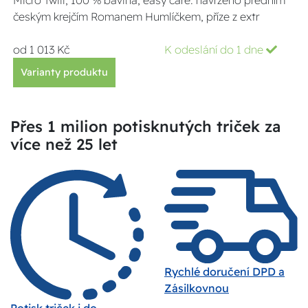
českým krejčím Romanem Humlíčkem, příze z extr
od 1 013 Kč
K odeslání do 1 dne
Varianty produktu
Přes 1 milion potisknutých triček za
více než 25 let
Rychlé doručení DPD a
Zásilkovnou
Potisk triček i do