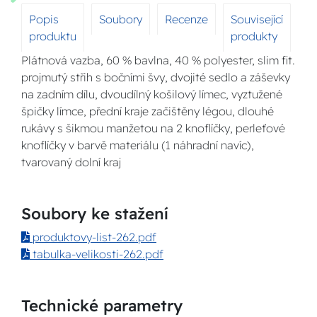
Popis
Soubory
Recenze
Související
produktu
produkty
Plátnová vazba, 60 % bavlna, 40 % polyester, slim fit.
projmutý střih s bočními švy, dvojité sedlo a záševky
na zadním dílu, dvoudílný košilový límec, vyztužené
špičky límce, přední kraje začištěny légou, dlouhé
rukávy s šikmou manžetou na 2 knoflíčky, perleťové
knoflíčky v barvě materiálu (1 náhradní navíc),
tvarovaný dolní kraj
Soubory ke stažení
produktovy-list-262.pdf
tabulka-velikosti-262.pdf
Technické parametry