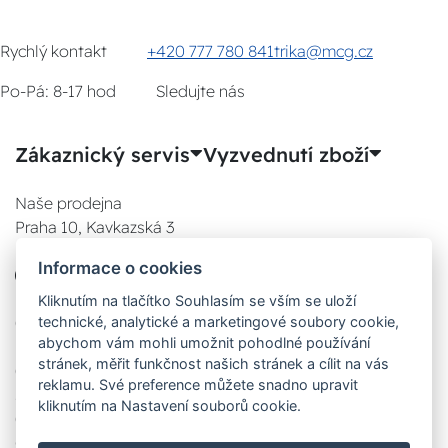
Rychlý kontakt
+420 777 780 841
trika@mcg.cz
Po-Pá: 8-17 hod
Sledujte nás
Zákaznický servis
Vyzvednutí zboží
Naše prodejna
Praha 10, Kavkazská 3
E-SHOP
Informace o cookies
777 780 841
Po:
Kliknutím na tlačítko Souhlasím se vším se uloží
technické, analytické a marketingové soubory cookie,
08:00 - 17:00
abychom vám mohli umožnit pohodlné používání
Út:
stránek, měřit funkčnost našich stránek a cílit na vás
08:00 - 17:00
reklamu. Své preference můžete snadno upravit
St:
kliknutím na Nastavení souborů cookie.
08:00 - 17:00
Čt: