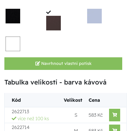
Navrhnout vlastní potisk
Tabulka velikostí - barva kávová
Kód
Velikost
Cena
2622713
S
583 Kč
více než 100 ks
2622714
M
583 Kč