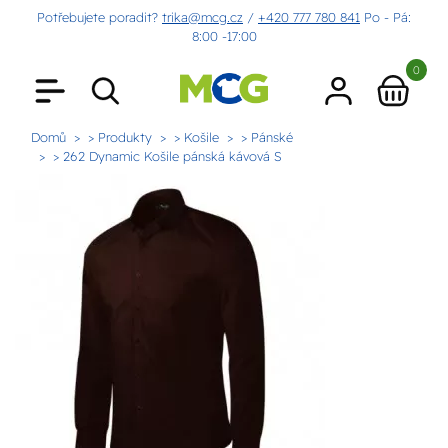
Potřebujete poradit?
trika@mcg.cz
/
+420 777 780 841
Po - Pá:
8:00 -17:00
0
Domů
> Produkty
> Košile
> Pánské
> 262 Dynamic Košile pánská kávová S