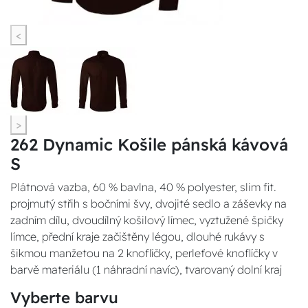
<
>
262 Dynamic Košile pánská kávová
S
Plátnová vazba, 60 % bavlna, 40 % polyester, slim fit.
projmutý střih s bočními švy, dvojité sedlo a záševky na
zadním dílu, dvoudílný košilový límec, vyztužené špičky
límce, přední kraje začištěny légou, dlouhé rukávy s
šikmou manžetou na 2 knoflíčky, perleťové knoflíčky v
barvě materiálu (1 náhradní navíc), tvarovaný dolní kraj
Vyberte barvu