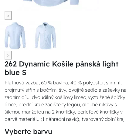
<
>
262 Dynamic Košile pánská light
blue S
Plátnová vazba, 60 % bavlna, 40 % polyester, slim fit.
projmutý střih s bočními švy, dvojité sedlo a záševky na
zadním dílu, dvoudílný košilový límec, vyztužené špičky
límce, přední kraje začištěny légou, dlouhé rukávy s
šikmou manžetou na 2 knoflíčky, perleťové knoflíčky v
barvě materiálu (1 náhradní navíc), tvarovaný dolní kraj
Vyberte barvu