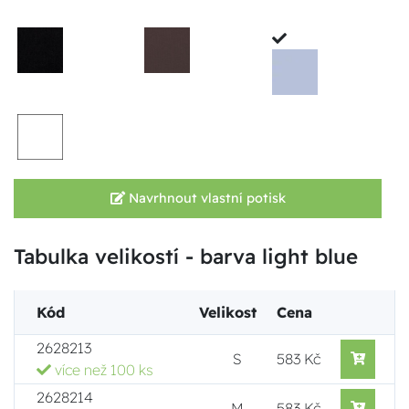
Navrhnout vlastní potisk
Tabulka velikostí - barva light blue
Kód
Velikost
Cena
2628213
S
583 Kč
více než 100 ks
2628214
M
583 Kč