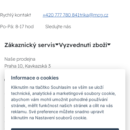
Rychlý kontakt
+420 777 780 841
trika@mcg.cz
Po-Pá: 8-17 hod
Sledujte nás
Zákaznický servis
Vyzvednutí zboží
Naše prodejna
Praha 10, Kavkazská 3
E-SHOP
Informace o cookies
777 780 841
Po:
Kliknutím na tlačítko Souhlasím se vším se uloží
technické, analytické a marketingové soubory cookie,
08:00 - 17:00
abychom vám mohli umožnit pohodlné používání
Út:
stránek, měřit funkčnost našich stránek a cílit na vás
08:00 - 17:00
reklamu. Své preference můžete snadno upravit
St:
kliknutím na Nastavení souborů cookie.
08:00 - 17:00
Čt: