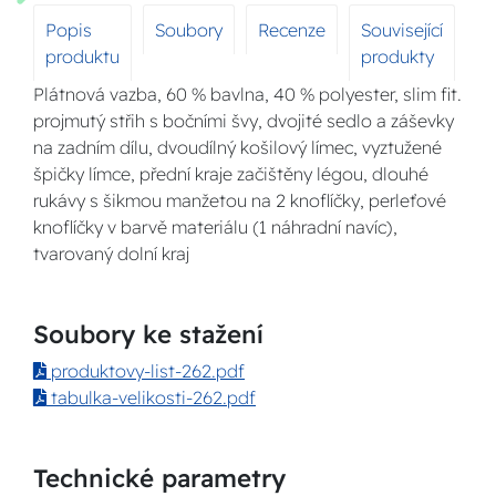
Popis
Soubory
Recenze
Související
produktu
produkty
Plátnová vazba, 60 % bavlna, 40 % polyester, slim fit.
projmutý střih s bočními švy, dvojité sedlo a záševky
na zadním dílu, dvoudílný košilový límec, vyztužené
špičky límce, přední kraje začištěny légou, dlouhé
rukávy s šikmou manžetou na 2 knoflíčky, perleťové
knoflíčky v barvě materiálu (1 náhradní navíc),
tvarovaný dolní kraj
Soubory ke stažení
produktovy-list-262.pdf
tabulka-velikosti-262.pdf
Technické parametry