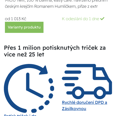
českým krejčím Romanem Humlíčkem, příze z extr
od 1 013 Kč
K odeslání do 1 dne
Varianty produktu
Přes 1 milion potisknutých triček za
více než 25 let
Rychlé doručení DPD a
Zásilkovnou
Potisk triček i do