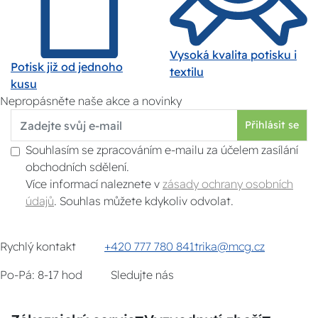
Vysoká kvalita potisku i
Potisk již od jednoho
textilu
kusu
Nepropásněte naše akce a novinky
Přihlásit se
Souhlasím se zpracováním e-mailu za účelem zasílání
obchodních sdělení.
Více informací naleznete v
zásady ochrany osobních
údajů
. Souhlas můžete kdykoliv odvolat.
Rychlý kontakt
+420 777 780 841
trika@mcg.cz
Po-Pá: 8-17 hod
Sledujte nás