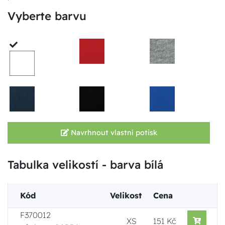
Vyberte barvu
Navrhnout vlastní potisk
Tabulka velikostí - barva bílá
Kód
Velikost
Cena
F370012
XS
151 Kč