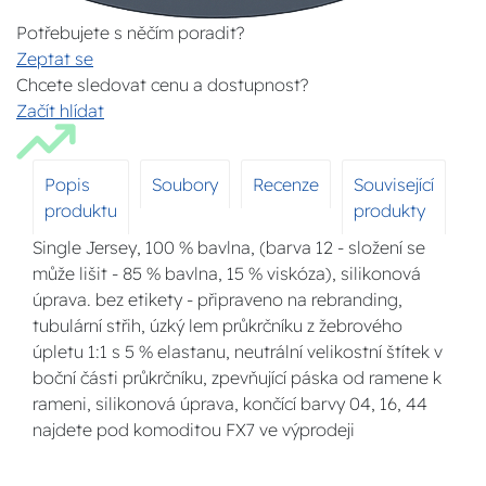
Potřebujete s něčím poradit?
Zeptat se
Chcete sledovat cenu a dostupnost?
Začít hlídat
Popis
Soubory
Recenze
Související
produktu
produkty
Single Jersey, 100 % bavlna, (barva 12 - složení se
může lišit - 85 % bavlna, 15 % viskóza), silikonová
úprava. bez etikety - připraveno na rebranding,
tubulární střih, úzký lem průkrčníku z žebrového
úpletu 1:1 s 5 % elastanu, neutrální velikostní štítek v
boční části průkrčníku, zpevňující páska od ramene k
rameni, silikonová úprava, končící barvy 04, 16, 44
najdete pod komoditou FX7 ve výprodeji