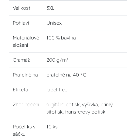
Velikost
3XL
Pohlaví
Unisex
Materiálové
100 % bavlna
složení
Gramáž
200 g/m²
Pratelné na
pratelné na 40 °C
Etiketa
label free
Zhodnocení
digitální potisk, výšivka, přímý
sítotisk, transferový potisk
Počet ks v
10 ks
sáčku