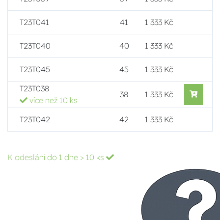
T23T041
41
1 333 Kč
T23T040
40
1 333 Kč
T23T045
45
1 333 Kč
T23T038
38
1 333 Kč
více než 10 ks
T23T042
42
1 333 Kč
K odeslání do 1 dne
> 10 ks