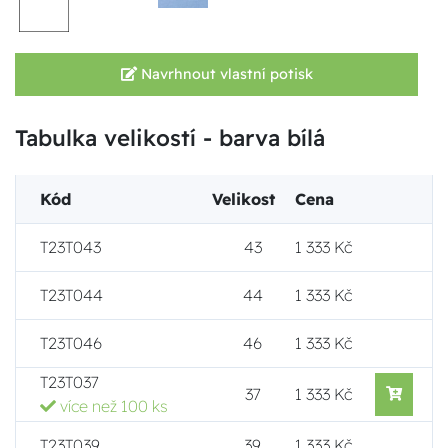
Navrhnout vlastní potisk
Tabulka velikostí - barva bílá
Kód
Velikost
Cena
T23T043
43
1 333 Kč
T23T044
44
1 333 Kč
T23T046
46
1 333 Kč
T23T037
37
1 333 Kč
více než 100 ks
T23T039
39
1 333 Kč