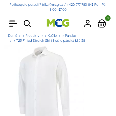
Potřebujete poradit?
trika@mcg.cz
/
+420 777 780 841
Po - Pá:
8:00 -17:00
0
Domů
> Produkty
> Košile
> Pánské
> T23 Fitted Stretch Shirt Košile pánská bílá 38