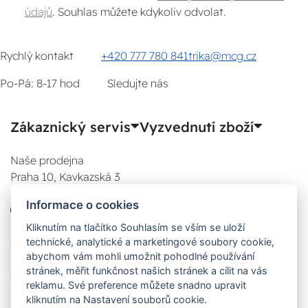
údajů
. Souhlas můžete kdykoliv odvolat.
Rychlý kontakt
+420 777 780 841
trika@mcg.cz
Po-Pá: 8-17 hod
Sledujte nás
Zákaznický servis
Vyzvednutí zboží
Naše prodejna
Praha 10, Kavkazská 3
E-SHOP
Informace o cookies
777 780 841
Po:
Kliknutím na tlačítko Souhlasím se vším se uloží
technické, analytické a marketingové soubory cookie,
08:00 - 17:00
abychom vám mohli umožnit pohodlné používání
Út:
stránek, měřit funkčnost našich stránek a cílit na vás
08:00 - 17:00
reklamu. Své preference můžete snadno upravit
St:
kliknutím na Nastavení souborů cookie.