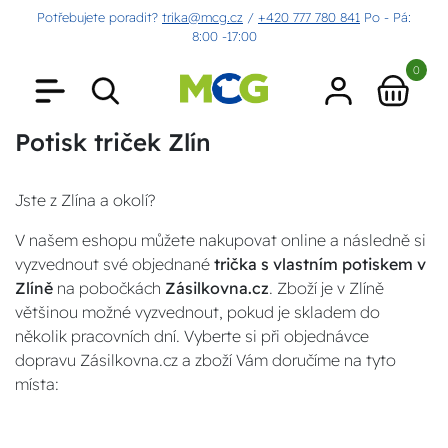
Potřebujete poradit?
trika@mcg.cz
/
+420 777 780 841
Po - Pá:
8:00 -17:00
0
Potisk triček Zlín
Jste z Zlína a okolí?
V našem eshopu můžete nakupovat online a následně si
vyzvednout své objednané
trička s vlastním potiskem v
Zlíně
na pobočkách
Zásilkovna.cz
. Zboží je v Zlíně
většinou možné vyzvednout, pokud je skladem do
několik pracovních dní. Vyberte si při objednávce
dopravu Zásilkovna.cz a zboží Vám doručíme na tyto
místa: