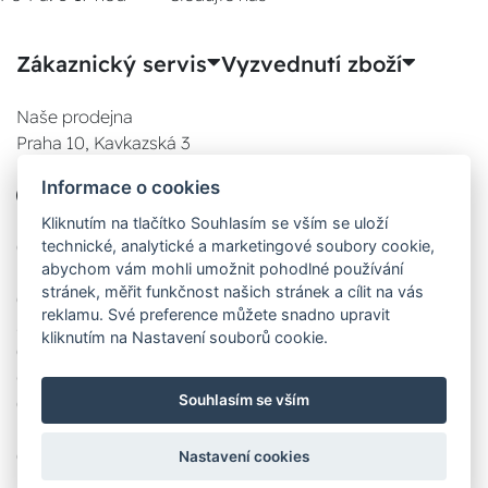
Zákaznický servis
Vyzvednutí zboží
Naše prodejna
Praha 10, Kavkazská 3
E-SHOP
Informace o cookies
777 780 841
Po:
Kliknutím na tlačítko Souhlasím se vším se uloží
technické, analytické a marketingové soubory cookie,
08:00 - 17:00
abychom vám mohli umožnit pohodlné používání
Út:
stránek, měřit funkčnost našich stránek a cílit na vás
08:00 - 17:00
reklamu. Své preference můžete snadno upravit
St:
kliknutím na Nastavení souborů cookie.
08:00 - 17:00
Čt:
Souhlasím se vším
08:00 - 17:00
Pá:
08:00 - 17:00
Nastavení cookies
Zobrazit na mapě