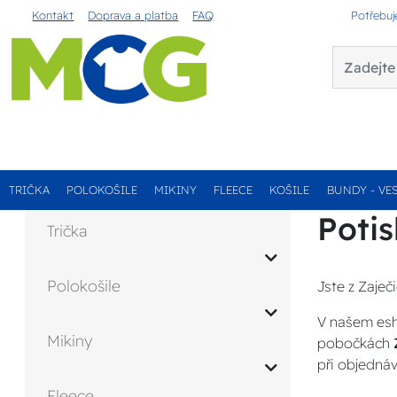
Kontakt
Doprava a platba
FAQ
Potřebuj
TRIČKA
POLOKOŠILE
MIKINY
FLEECE
KOŠILE
BUNDY - VE
Potis
Trička
Polokošile
Jste z Zaječi
V našem esh
Mikiny
pobočkách
při objednáv
Fleece