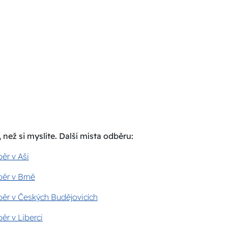
 než si myslíte. Další místa odběru:
ěr v Aši
ěr v Brně
ěr v Českých Budějovicích
ěr v Liberci