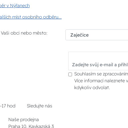
ěr v Nýřanech
lších míst osobního odběru...
i Vaši obci nebo město:
Souhlasím se zpracováním
Více informací naleznete 
kdykoliv odvolat.
8-17 hod
Sledujte nás
Naše prodejna
Praha 10, Kavkazská 3