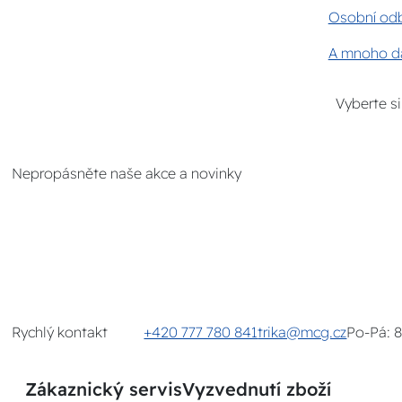
Osobní odb
A mnoho da
Vyberte s
Nepropásněte naše akce a novinky
Rychlý kontakt
+420 777 780 841
trika@mcg.cz
Po-Pá: 
Zákaznický servis
Vyzvednutí zboží