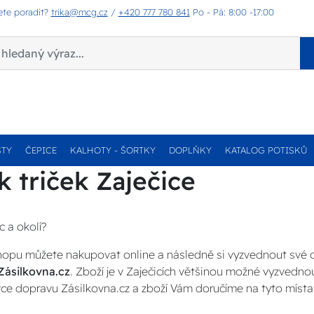
ete poradit?
trika@mcg.cz
/
+420 777 780 841
Po - Pá: 8:00 -17:00
STY
ČEPICE
KALHOTY - ŠORTKY
DOPLŇKY
KATALOG POTISKŮ
k triček Zaječice
c a okolí?
opu můžete nakupovat online a následně si vyzvednout své
Zásilkovna.cz
. Zboží je v Zaječicích většinou možné vyzvedno
ce dopravu Zásilkovna.cz a zboží Vám doručíme na tyto místa