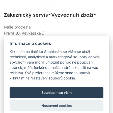
Zákaznický servis
Vyzvednutí zboží
Naše prodejna
Praha 10, Kavkazská 3
E-SHOP
Informace o cookies
777 780 841
Po:
Kliknutím na tlačítko Souhlasím se vším se uloží
technické, analytické a marketingové soubory cookie,
08:00 - 17:00
abychom vám mohli umožnit pohodlné používání
Út:
stránek, měřit funkčnost našich stránek a cílit na vás
08:00 - 17:00
reklamu. Své preference můžete snadno upravit
St:
kliknutím na Nastavení souborů cookie.
08:00 - 17:00
Čt:
Souhlasím se vším
08:00 - 17:00
Pá:
08:00 - 17:00
Nastavení cookies
Zobrazit na mapě