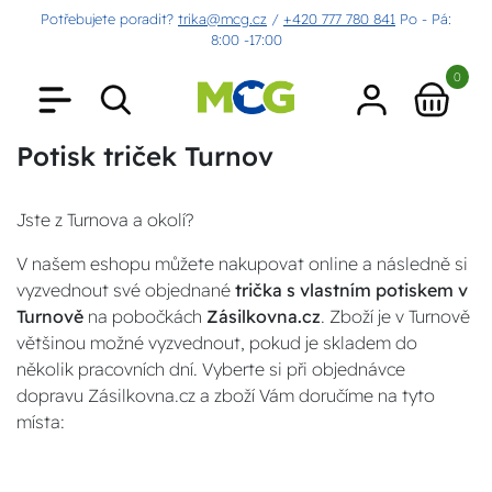
Potřebujete poradit?
trika@mcg.cz
/
+420 777 780 841
Po - Pá:
8:00 -17:00
0
Potisk triček Turnov
Jste z Turnova a okolí?
V našem eshopu můžete nakupovat online a následně si
vyzvednout své objednané
trička s vlastním potiskem v
Turnově
na pobočkách
Zásilkovna.cz
. Zboží je v Turnově
většinou možné vyzvednout, pokud je skladem do
několik pracovních dní. Vyberte si při objednávce
dopravu Zásilkovna.cz a zboží Vám doručíme na tyto
místa: