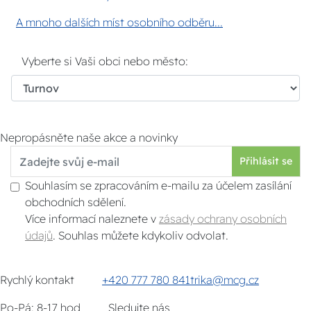
A mnoho dalších míst osobního odběru...
Vyberte si Vaši obci nebo město:
Nepropásněte naše akce a novinky
Přihlásit se
Souhlasím se zpracováním e-mailu za účelem zasílání
obchodních sdělení.
Více informací naleznete v
zásady ochrany osobních
údajů
. Souhlas můžete kdykoliv odvolat.
Rychlý kontakt
+420 777 780 841
trika@mcg.cz
Po-Pá: 8-17 hod
Sledujte nás