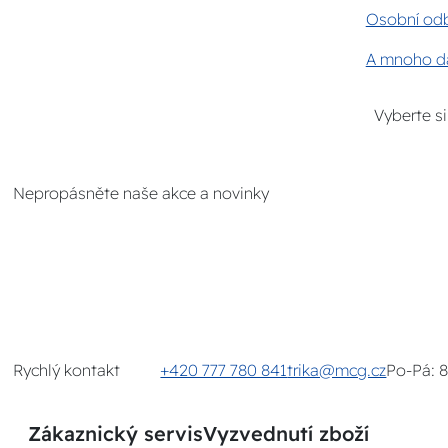
Osobní odb
A mnoho da
Vyberte s
Nepropásněte naše akce a novinky
Rychlý kontakt
+420 777 780 841
trika@mcg.cz
Po-Pá: 
Zákaznický servis
Vyzvednutí zboží