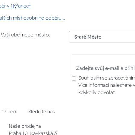
ěr v Nýřanech
lších míst osobního odběru...
i Vaši obci nebo město:
Souhlasím se zpracováním
Více informací naleznete 
kdykoliv odvolat.
8-17 hod
Sledujte nás
Naše prodejna
Praha 10, Kavkazská 3