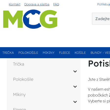
Kontakt
Doprava a platba
FAQ
Potřebuj
TRIČKA
POLOKOŠILE
MIKINY
FLEECE
KOŠILE
BUNDY - VE
Potis
Trička
Polokošile
Jste z Staré
V našem esh
Mikiny
pobočkách
Vyberte si p
Fleece