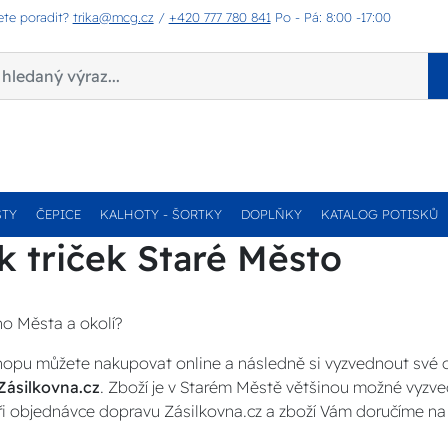
ete poradit?
trika@mcg.cz
/
+420 777 780 841
Po - Pá: 8:00 -17:00
STY
ČEPICE
KALHOTY - ŠORTKY
DOPLŇKY
KATALOG POTISKŮ
k triček Staré Město
ho Města a okolí?
opu můžete nakupovat online a následně si vyzvednout své
Zásilkovna.cz
. Zboží je v Starém Městě většinou možné vyzve
ři objednávce dopravu Zásilkovna.cz a zboží Vám doručíme na 