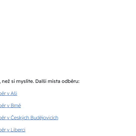
 než si myslíte. Další místa odběru:
ěr v Aši
ěr v Brně
ěr v Českých Budějovicích
ěr v Liberci