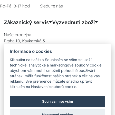
Po-Pá: 8-17 hod
Sledujte nás
Zákaznický servis
Vyzvednutí zboží
Naše prodejna
Praha 10, Kavkazská 3
E-SHOP
Informace o cookies
777 780 841
Po:
Kliknutím na tlačítko Souhlasím se vším se uloží
technické, analytické a marketingové soubory cookie,
08:00 - 17:00
abychom vám mohli umožnit pohodlné používání
Út:
stránek, měřit funkčnost našich stránek a cílit na vás
08:00 - 17:00
reklamu. Své preference můžete snadno upravit
St:
kliknutím na Nastavení souborů cookie.
08:00 - 17:00
Čt:
Souhlasím se vším
08:00 - 17:00
Pá:
08:00 - 17:00
Nastavení cookies