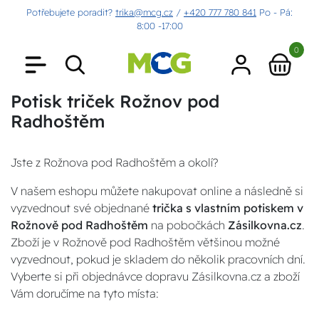
Potřebujete poradit?
trika@mcg.cz
/
+420 777 780 841
Po - Pá:
8:00 -17:00
0
Potisk triček Rožnov pod
Radhoštěm
Jste z Rožnova pod Radhoštěm a okolí?
V našem eshopu můžete nakupovat online a následně si
vyzvednout své objednané
trička s vlastním potiskem v
Rožnově pod Radhoštěm
na pobočkách
Zásilkovna.cz
.
Zboží je v Rožnově pod Radhoštěm většinou možné
vyzvednout, pokud je skladem do několik pracovních dní.
Vyberte si při objednávce dopravu Zásilkovna.cz a zboží
Vám doručíme na tyto místa: