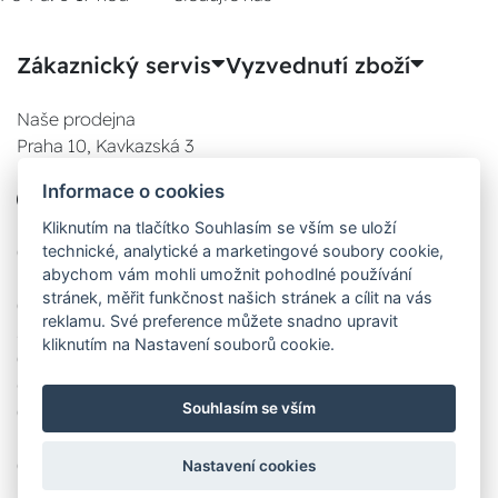
Zákaznický servis
Vyzvednutí zboží
Naše prodejna
Praha 10, Kavkazská 3
E-SHOP
Informace o cookies
777 780 841
Po:
Kliknutím na tlačítko Souhlasím se vším se uloží
technické, analytické a marketingové soubory cookie,
08:00 - 17:00
abychom vám mohli umožnit pohodlné používání
Út:
stránek, měřit funkčnost našich stránek a cílit na vás
08:00 - 17:00
reklamu. Své preference můžete snadno upravit
St:
kliknutím na Nastavení souborů cookie.
08:00 - 17:00
Čt:
Souhlasím se vším
08:00 - 17:00
Pá:
08:00 - 17:00
Nastavení cookies
Zobrazit na mapě