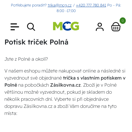
Potřebujete poradit?
trika@mcg.cz
/
+420 777 780 841
Po - Pá:
8:00 -17:00
0
Potisk triček Polná
Jste z Polné a okolí?
V našem eshopu můžete nakupovat online a následně si
vyzvednout své objednané
trička s vlastním potiskem v
Polné
na pobočkách
Zásilkovna.cz
. Zboží je v Polné
většinou možné vyzvednout, pokud je skladem do
několik pracovních dní. Vyberte si při objednávce
dopravu Zásilkovna.cz a zboží Vám doručíme na tyto
místa: