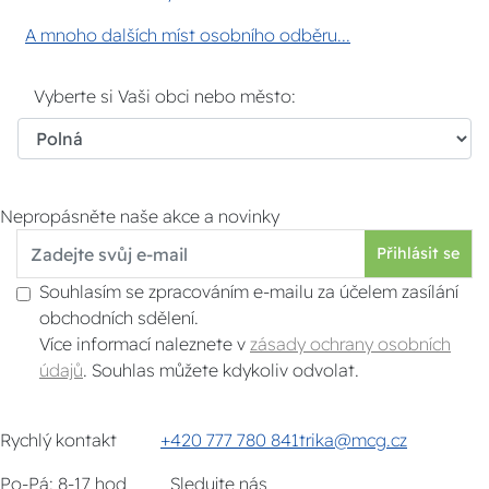
A mnoho dalších míst osobního odběru...
Vyberte si Vaši obci nebo město:
Nepropásněte naše akce a novinky
Přihlásit se
Souhlasím se zpracováním e-mailu za účelem zasílání
obchodních sdělení.
Více informací naleznete v
zásady ochrany osobních
údajů
. Souhlas můžete kdykoliv odvolat.
Rychlý kontakt
+420 777 780 841
trika@mcg.cz
Po-Pá: 8-17 hod
Sledujte nás