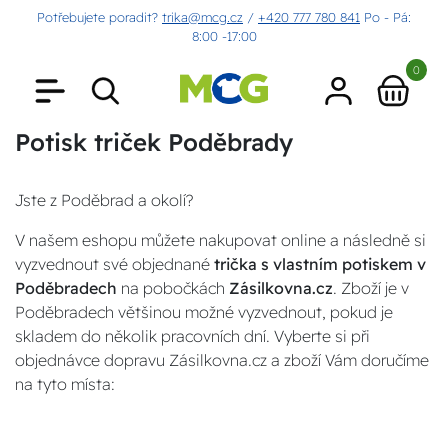
Potřebujete poradit?
trika@mcg.cz
/
+420 777 780 841
Po - Pá:
8:00 -17:00
0
Potisk triček Poděbrady
Jste z Poděbrad a okolí?
V našem eshopu můžete nakupovat online a následně si
vyzvednout své objednané
trička s vlastním potiskem v
Poděbradech
na pobočkách
Zásilkovna.cz
. Zboží je v
Poděbradech většinou možné vyzvednout, pokud je
skladem do několik pracovních dní. Vyberte si při
objednávce dopravu Zásilkovna.cz a zboží Vám doručíme
na tyto místa: