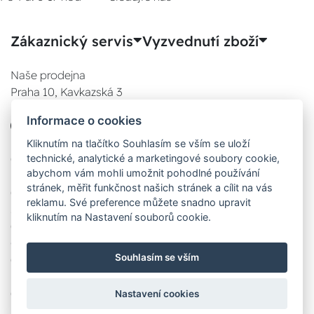
Zákaznický servis
Vyzvednutí zboží
Naše prodejna
Praha 10, Kavkazská 3
E-SHOP
Informace o cookies
777 780 841
Po:
Kliknutím na tlačítko Souhlasím se vším se uloží
technické, analytické a marketingové soubory cookie,
08:00 - 17:00
abychom vám mohli umožnit pohodlné používání
Út:
stránek, měřit funkčnost našich stránek a cílit na vás
08:00 - 17:00
reklamu. Své preference můžete snadno upravit
St:
kliknutím na Nastavení souborů cookie.
08:00 - 17:00
Čt:
Souhlasím se vším
08:00 - 17:00
Pá:
08:00 - 17:00
Nastavení cookies
Zobrazit na mapě