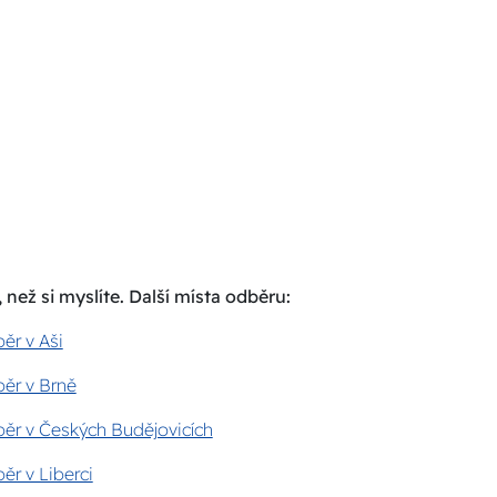
 než si myslíte. Další místa odběru:
ěr v Aši
ěr v Brně
ěr v Českých Budějovicích
ěr v Liberci