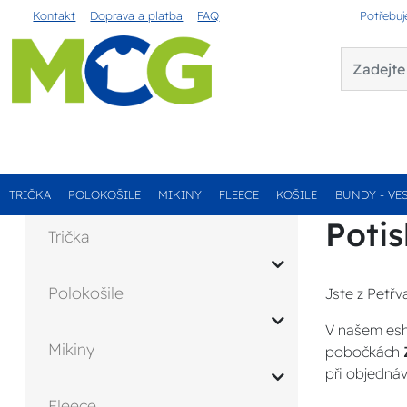
Kontakt
Doprava a platba
FAQ
Potřebuj
TRIČKA
POLOKOŠILE
MIKINY
FLEECE
KOŠILE
BUNDY - VE
Potis
Trička
Polokošile
Jste z Petřv
V našem esh
Mikiny
pobočkách
při objednáv
Fleece