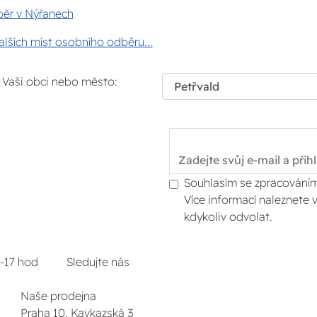
ěr v Nýřanech
lších míst osobního odběru...
i Vaši obci nebo město:
Souhlasím se zpracováním
Více informací naleznete 
kdykoliv odvolat.
8-17 hod
Sledujte nás
Naše prodejna
Praha 10, Kavkazská 3