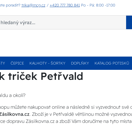
ete poradit?
trika@mcg.cz
/
+420 777 780 841
Po - Pá: 8:00 -17:00
STY
ČEPICE
KALHOTY - ŠORTKY
DOPLŇKY
KATALOG POTISKŮ
k triček Petřvald
aldu a okolí?
opu můžete nakupovat online a následně si vyzvednout své
Zásilkovna.cz
. Zboží je v Petřvaldě většinou možné vyzvednou
ce dopravu Zásilkovna.cz a zboží Vám doručíme na tyto místa