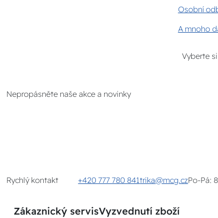
Osobní odb
A mnoho da
Vyberte s
Nepropásněte naše akce a novinky
Rychlý kontakt
+420 777 780 841
trika@mcg.cz
Po-Pá: 
Zákaznický servis
Vyzvednutí zboží