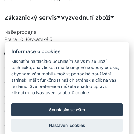
Zákaznický servis
Vyzvednutí zboží
Naše prodejna
Praha 10, Kavkazská 3
E-SHOP
Informace o cookies
777 780 841
Po:
Kliknutím na tlačítko Souhlasím se vším se uloží
technické, analytické a marketingové soubory cookie,
08:00 - 17:00
abychom vám mohli umožnit pohodlné používání
Út:
stránek, měřit funkčnost našich stránek a cílit na vás
08:00 - 17:00
reklamu. Své preference můžete snadno upravit
St:
kliknutím na Nastavení souborů cookie.
08:00 - 17:00
Čt:
Souhlasím se vším
08:00 - 17:00
Pá:
08:00 - 17:00
Nastavení cookies
Zobrazit na mapě