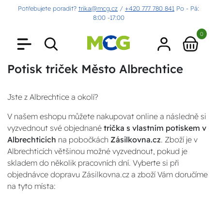
Potřebujete poradit?
trika@mcg.cz
/
+420 777 780 841
Po - Pá:
8:00 -17:00
0
Potisk triček Město Albrechtice
Jste z Albrechtice a okolí?
V našem eshopu můžete nakupovat online a následně si
vyzvednout své objednané
trička s vlastním potiskem v
Albrechticích
na pobočkách
Zásilkovna.cz
. Zboží je v
Albrechticích většinou možné vyzvednout, pokud je
skladem do několik pracovních dní. Vyberte si při
objednávce dopravu Zásilkovna.cz a zboží Vám doručíme
na tyto místa: