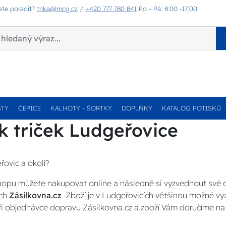
ete poradit?
trika@mcg.cz
/
+420 777 780 841
Po - Pá: 8:00 -17:00
STY
ČEPICE
KALHOTY - ŠORTKY
DOPLŇKY
KATALOG POTISKŮ
k triček Ludgeřovice
řovic a okolí?
opu můžete nakupovat online a následně si vyzvednout své
ch
Zásilkovna.cz
. Zboží je v Ludgeřovicích většinou možné v
ři objednávce dopravu Zásilkovna.cz a zboží Vám doručíme na 