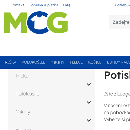
Kontakt
Doprava a platba
FAQ
Potřebuj
TRIČKA
POLOKOŠILE
MIKINY
FLEECE
KOŠILE
BUNDY - VE
Potis
Trička
Polokošile
Jste z Ludge
V našem esh
Mikiny
na pobočká
Vyberte si p
Fleece