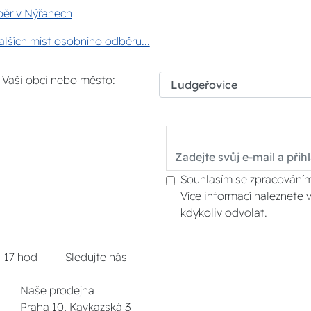
ěr v Nýřanech
lších míst osobního odběru...
i Vaši obci nebo město:
Souhlasím se zpracováním
Více informací naleznete 
kdykoliv odvolat.
8-17 hod
Sledujte nás
Naše prodejna
Praha 10, Kavkazská 3