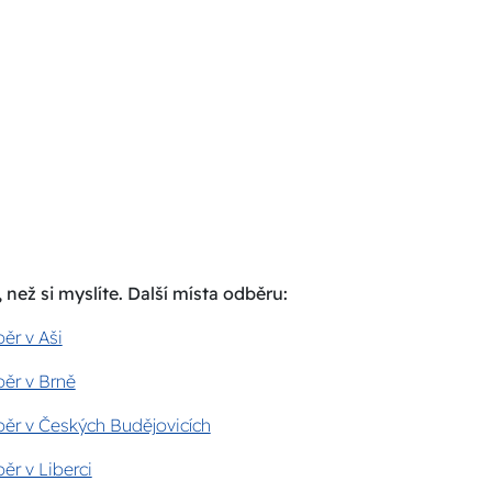
 než si myslíte. Další místa odběru:
ěr v Aši
ěr v Brně
ěr v Českých Budějovicích
ěr v Liberci