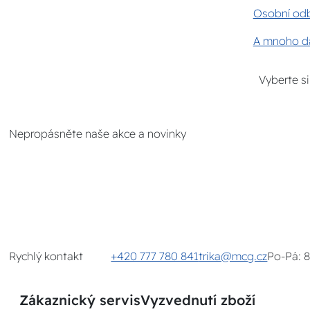
Osobní odb
A mnoho da
Vyberte s
Nepropásněte naše akce a novinky
Rychlý kontakt
+420 777 780 841
trika@mcg.cz
Po-Pá: 
Zákaznický servis
Vyzvednutí zboží