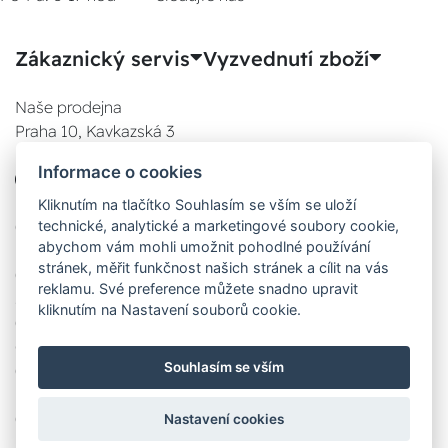
Zákaznický servis
Vyzvednutí zboží
Naše prodejna
Praha 10, Kavkazská 3
E-SHOP
Informace o cookies
777 780 841
Po:
Kliknutím na tlačítko Souhlasím se vším se uloží
technické, analytické a marketingové soubory cookie,
08:00 - 17:00
abychom vám mohli umožnit pohodlné používání
Út:
stránek, měřit funkčnost našich stránek a cílit na vás
08:00 - 17:00
reklamu. Své preference můžete snadno upravit
St:
kliknutím na Nastavení souborů cookie.
08:00 - 17:00
Čt:
Souhlasím se vším
08:00 - 17:00
Pá:
08:00 - 17:00
Nastavení cookies
Zobrazit na mapě