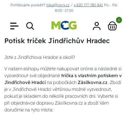
Potřebujete poradit?
trika@mcg.cz
/
+420 777 780 841
Po - Pá:
8:00 -17:00
0
Potisk triček Jindřichův Hradec
Jste z Jindřichova Hradce a okolí?
V našem eshopu můžete nakupovat online a následně si
vyzvednout své objednané
trička s vlastním potiskem v
Jindřichově Hradci
na pobočkách
Zásilkovna.cz
. Zboží
je v Jindřichově Hradci většinou možné vyzvednout,
pokud je skladem do několik pracovních dní. Vyberte si
při objednávce dopravu Zásilkovna.cz a zboží Vám
doručíme na tyto místa: