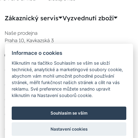
Zákaznický servis
Vyzvednutí zboží
Naše prodejna
Praha 10, Kavkazská 3
E-SHOP
Informace o cookies
777 780 841
Po:
Kliknutím na tlačítko Souhlasím se vším se uloží
technické, analytické a marketingové soubory cookie,
08:00 - 17:00
abychom vám mohli umožnit pohodlné používání
Út:
stránek, měřit funkčnost našich stránek a cílit na vás
08:00 - 17:00
reklamu. Své preference můžete snadno upravit
St:
kliknutím na Nastavení souborů cookie.
08:00 - 17:00
Čt:
Souhlasím se vším
08:00 - 17:00
Pá:
08:00 - 17:00
Nastavení cookies
Zobrazit na mapě