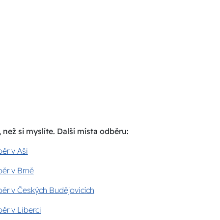
 než si myslíte. Další místa odběru:
ěr v Aši
ěr v Brně
ěr v Českých Budějovicích
ěr v Liberci