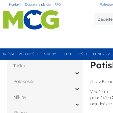
Kontakt
Doprava a platba
FAQ
Potřebuj
TRIČKA
POLOKOŠILE
MIKINY
FLEECE
KOŠILE
BUNDY - VE
Potis
Trička
Polokošile
Jste z Bzenc
V našem esh
Mikiny
pobočkách
objednávce 
Fleece