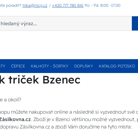
ete poradit?
trika@mcg.cz
/
+420 777 780 841
Po - Pá: 8:00 -17:00
STY
ČEPICE
KALHOTY - ŠORTKY
DOPLŇKY
KATALOG POTISKŮ
k triček Bzenec
e a okolí?
opu můžete nakupovat online a následně si vyzvednout své
Zásilkovna.cz
. Zboží je v Bzenci většinou možné vyzvednout, 
dopravu Zásilkovna.cz a zboží Vám doručíme na tyto místa: