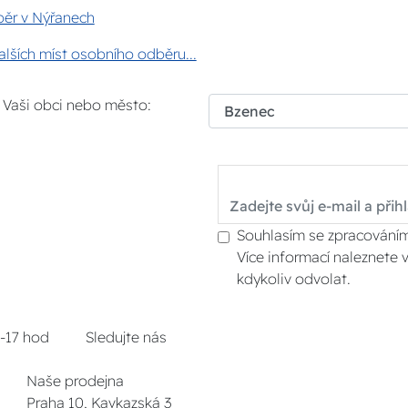
ěr v Nýřanech
lších míst osobního odběru...
i Vaši obci nebo město:
Souhlasím se zpracováním
Více informací naleznete 
kdykoliv odvolat.
8-17 hod
Sledujte nás
Naše prodejna
Praha 10, Kavkazská 3