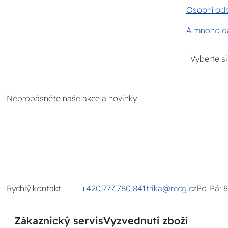
Osobní odb
A mnoho da
Vyberte s
Nepropásněte naše akce a novinky
Rychlý kontakt
+420 777 780 841
trika@mcg.cz
Po-Pá: 
Zákaznický servis
Vyzvednutí zboží