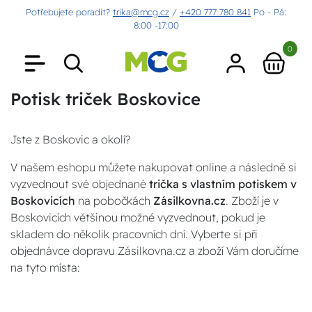
Potřebujete poradit?
trika@mcg.cz
/
+420 777 780 841
Po - Pá:
8:00 -17:00
0
Potisk triček Boskovice
Jste z Boskovic a okolí?
V našem eshopu můžete nakupovat online a následně si
vyzvednout své objednané
trička s vlastním potiskem v
Boskovicích
na pobočkách
Zásilkovna.cz
. Zboží je v
Boskovicích většinou možné vyzvednout, pokud je
skladem do několik pracovních dní. Vyberte si při
objednávce dopravu Zásilkovna.cz a zboží Vám doručíme
na tyto místa: