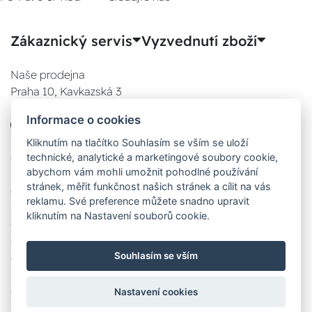
Zákaznický servis
Vyzvednutí zboží
Naše prodejna
Praha 10, Kavkazská 3
E-SHOP
Informace o cookies
777 780 841
Po:
Kliknutím na tlačítko Souhlasím se vším se uloží
technické, analytické a marketingové soubory cookie,
08:00 - 17:00
abychom vám mohli umožnit pohodlné používání
Út:
stránek, měřit funkčnost našich stránek a cílit na vás
08:00 - 17:00
reklamu. Své preference můžete snadno upravit
St:
kliknutím na Nastavení souborů cookie.
08:00 - 17:00
Čt:
Souhlasím se vším
08:00 - 17:00
Pá:
08:00 - 17:00
Nastavení cookies
Zobrazit na mapě