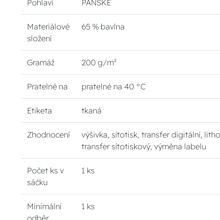
Pohlaví
PÁNSKÉ
Materiálové
65 % bavlna
složení
Gramáž
200 g/m²
Pratelné na
pratelné na 40 °C
Etiketa
tkaná
Zhodnocení
výšivka, sítotisk, transfer digitální, lith
transfer sítotiskový, výměna labelu
Počet ks v
1 ks
sáčku
Minimální
1 ks
odběr