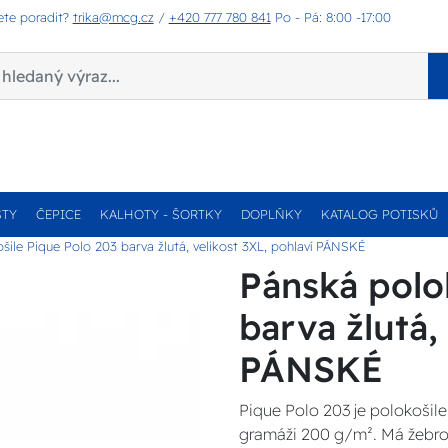
ete poradit?
trika@mcg.cz
/
+420 777 780 841
Po - Pá: 8:00 -17:00
STY
ČEPICE
KALHOTY - ŠORTKY
DOPLŇKY
KATALOG POTISKŮ
šile Pique Polo 203 barva žlutá, velikost 3XL, pohlaví PÁNSKÉ
Pánská polo
barva žlutá,
PÁNSKÉ
Pique Polo 203 je polokošile 
gramáži 200 g/m². Má žebrov