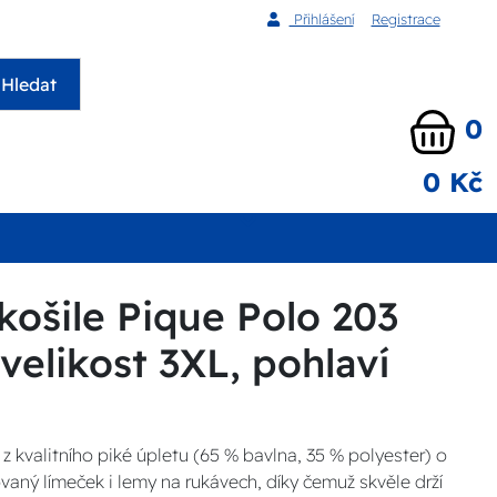
Přihlášení
Registrace
Hledat
0
0 Kč
košile Pique Polo 203
 velikost 3XL, pohlaví
z kvalitního piké úpletu (65 % bavlna, 35 % polyester) o
aný límeček i lemy na rukávech, díky čemuž skvěle drží