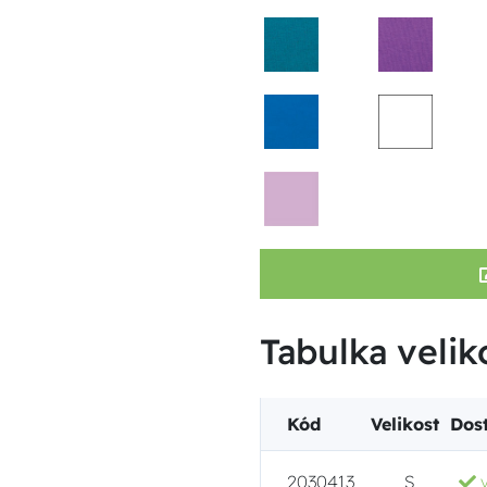
Tabulka veliko
Kód
Velikost
Dos
2030413
S