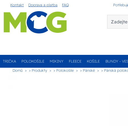
Kontakt
Doprava a platba
FAQ
Potřebuj
TRIČKA
POLOKOŠILE
MIKINY
FLEECE
KOŠILE
BUNDY - VE
Domů
> Produkty
> Polokošile
> Pánské
> Pánská poloko