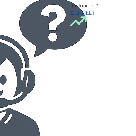
dostupnost?
Začít hlídat