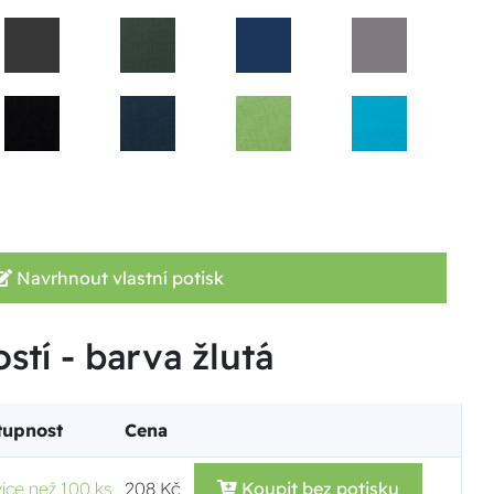
Navrhnout vlastní potisk
stí - barva žlutá
tupnost
Cena
více než 100 ks
208 Kč
Koupit bez potisku