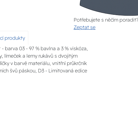
Potřebujete s něčím poradit
Zeptat se
ící produkty
t - barva 03 - 97 % bavlna a 3 % viskóza,
vy, límeček a lemy rukávů s dvojitým
íčky v barvě materiálu, vnitřní průkrčník
ních švů páskou, D3 - Limitovaná edice