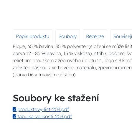
Popis produktu
Soubory
Recenze
Souvisej
Pique, 65 % bavlna, 35 % polyester (složení se může liši
barva 12 - 85 % bavlna, 15 % viskóza). střih s bočními š
reliéfním proužkem z žebrového úpletu 1:1, léga s 3 knofl
začištěn páskou z vrchového materiálu, zpevnění ramen
(barva 06 v tmavším odstínu)
Soubory ke stažení
produktovy-list-203.pdf
tabulka-velikosti-203.pdf