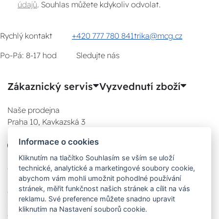
údajů
. Souhlas můžete kdykoliv odvolat.
Rychlý kontakt
+420 777 780 841
trika@mcg.cz
Po-Pá: 8-17 hod
Sledujte nás
Zákaznický servis
Vyzvednutí zboží
Naše prodejna
Praha 10, Kavkazská 3
E-SHOP
Informace o cookies
777 780 841
Po:
Kliknutím na tlačítko Souhlasím se vším se uloží
technické, analytické a marketingové soubory cookie,
08:00 - 17:00
abychom vám mohli umožnit pohodlné používání
Út:
stránek, měřit funkčnost našich stránek a cílit na vás
08:00 - 17:00
reklamu. Své preference můžete snadno upravit
St:
kliknutím na Nastavení souborů cookie.
08:00 - 17:00