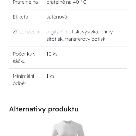
Pratelné na
pratelné na 40 °C
Etiketa
saténová
Zhodnocení
digitální potisk, výšivka, přímý
sítotisk, transferový potisk
Počet ks v
10 ks
sáčku
Minimální
1 ks
odběr
Alternativy produktu