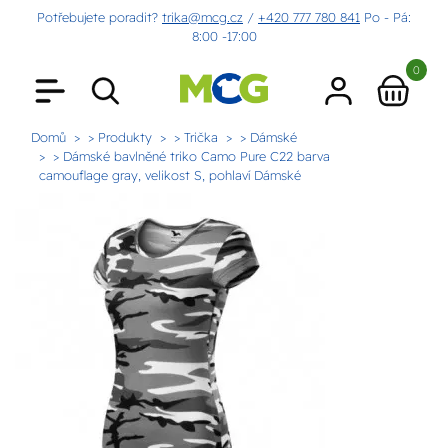
Potřebujete poradit?
trika@mcg.cz
/
+420 777 780 841
Po - Pá:
8:00 -17:00
0
Domů
> Produkty
> Trička
> Dámské
> Dámské bavlněné triko Camo Pure C22 barva
camouflage gray, velikost S, pohlaví Dámské