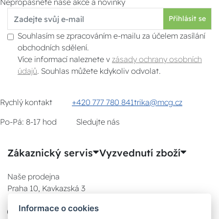
Nepropásněte naše akce a novinky
Přihlásit se
Souhlasím se zpracováním e-mailu za účelem zasílání
obchodních sdělení.
Více informací naleznete v
zásady ochrany osobních
údajů
. Souhlas můžete kdykoliv odvolat.
Rychlý kontakt
+420 777 780 841
trika@mcg.cz
Po-Pá: 8-17 hod
Sledujte nás
Zákaznický servis
Vyzvednutí zboží
Naše prodejna
Praha 10, Kavkazská 3
E-SHOP
Informace o cookies
777 780 841