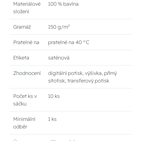
Materiálové
100 % bavlna
složení
Gramáž
150 g/m²
Pratelné na
pratelné na 40 °C
Etiketa
saténová
Zhodnocení
digitální potisk, výšivka, přímý
sítotisk, transferový potisk
Počet ks v
10 ks
sáčku
Minimální
1 ks
odběr