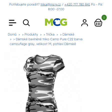
Potřebujete poradit?
trika@mcg.cz
/
+420 777 780 841
Po - Pá:
8:00 -17:00
0
Domů
> Produkty
> Trička
> Dámské
> Dámské bavlněné triko Camo Pure C22 barva
camouflage gray, velikost M, pohlaví Dámské