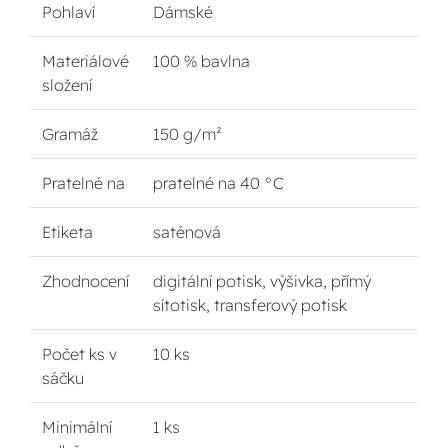
Pohlaví
Dámské
Materiálové
100 % bavlna
složení
Gramáž
150 g/m²
Pratelné na
pratelné na 40 °C
Etiketa
saténová
Zhodnocení
digitální potisk, výšivka, přímý
sítotisk, transferový potisk
Počet ks v
10 ks
sáčku
Minimální
1 ks