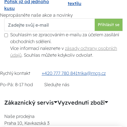
Potisk již od jednoho
textilu
kusu
Nepropásněte naše akce a novinky
Přihlásit se
Souhlasím se zpracováním e-mailu za účelem zasílání
obchodních sdělení.
Více informací naleznete v
zásady ochrany osobních
údajů
. Souhlas můžete kdykoliv odvolat.
Rychlý kontakt
+420 777 780 841
trika@mcg.cz
Po-Pá: 8-17 hod
Sledujte nás
Zákaznický servis
Vyzvednutí zboží
Naše prodejna
Praha 10, Kavkazská 3