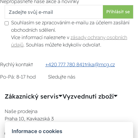
Nepropásněte naše akce a novinky
Přihlásit se
Souhlasím se zpracováním e-mailu za účelem zasílání
obchodních sdělení.
Více informací naleznete v
zásady ochrany osobních
údajů
. Souhlas můžete kdykoliv odvolat.
Rychlý kontakt
+420 777 780 841
trika@mcg.cz
Po-Pá: 8-17 hod
Sledujte nás
Zákaznický servis
Vyzvednutí zboží
Naše prodejna
Praha 10, Kavkazská 3
E-SHOP
Informace o cookies
777 780 841