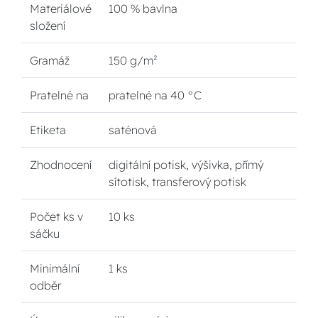
Materiálové
100 % bavlna
složení
Gramáž
150 g/m²
Pratelné na
pratelné na 40 °C
Etiketa
saténová
Zhodnocení
digitální potisk, výšivka, přímý
sítotisk, transferový potisk
Počet ks v
10 ks
sáčku
Minimální
1 ks
odběr