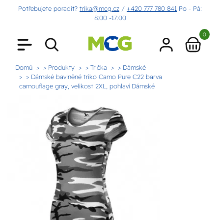
Potřebujete poradit?
trika@mcg.cz
/
+420 777 780 841
Po - Pá:
8:00 -17:00
0
Domů
> Produkty
> Trička
> Dámské
> Dámské bavlněné triko Camo Pure C22 barva
camouflage gray, velikost 2XL, pohlaví Dámské