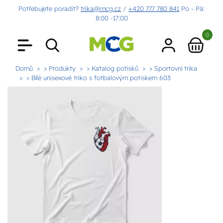
Potřebujete poradit?
trika@mcg.cz
/
+420 777 780 841
Po - Pá:
8:00 -17:00
0
Domů
> Produkty
> Katalog potisků
> Sportovní trika
> Bílé unisexové triko s fotbalovým potiskem 603