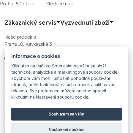
Po-Pá: 8-17 hod
Sledujte nás
Zákaznický servis
Vyzvednutí zboží
Naše prodejna
Praha 10, Kavkazská 3
E-SHOP
Informace o cookies
777 780 841
Po:
Kliknutím na tlačítko Souhlasím se vším se uloží
technické, analytické a marketingové soubory cookie,
08:00 - 17:00
abychom vám mohli umožnit pohodlné používání
Út:
stránek, měřit funkčnost našich stránek a cílit na vás
08:00 - 17:00
reklamu. Své preference můžete snadno upravit
St:
kliknutím na Nastavení souborů cookie.
08:00 - 17:00
Čt:
Souhlasím se vším
08:00 - 17:00
Pá:
08:00 - 17:00
Nastavení cookies