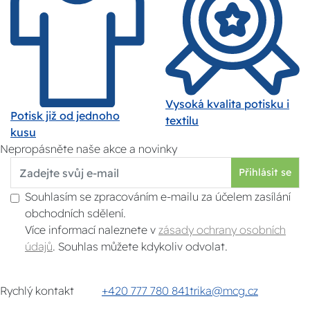
Vysoká kvalita potisku i
Potisk již od jednoho
textilu
kusu
Nepropásněte naše akce a novinky
Přihlásit se
Souhlasím se zpracováním e-mailu za účelem zasílání
obchodních sdělení.
Více informací naleznete v
zásady ochrany osobních
údajů
. Souhlas můžete kdykoliv odvolat.
Rychlý kontakt
+420 777 780 841
trika@mcg.cz