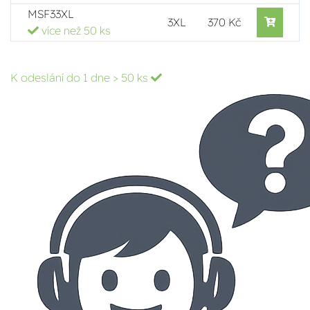
MSF33XL
3XL
370 Kč
více než 50 ks
K odeslání do 1 dne
> 50 ks