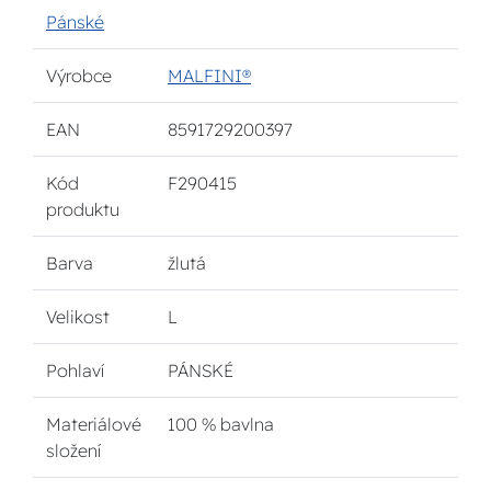
Pánské
Výrobce
MALFINI®
EAN
8591729200397
Kód
F290415
produktu
Barva
žlutá
Velikost
L
Pohlaví
PÁNSKÉ
Materiálové
100 % bavlna
složení