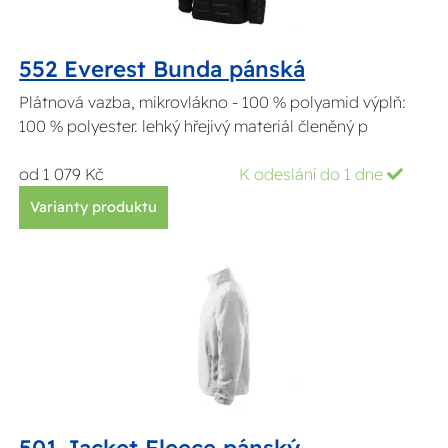
552 Everest Bunda pánská
Plátnová vazba, mikrovlákno - 100 % polyamid výplň:
100 % polyester. lehký hřejivý materiál členěný p
od 1 079 Kč
K odeslání do 1 dne
Varianty produktu
501 Jacket Fleece pánský