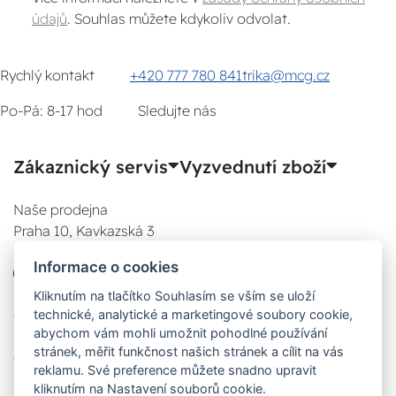
údajů
. Souhlas můžete kdykoliv odvolat.
Rychlý kontakt
+420 777 780 841
trika@mcg.cz
Po-Pá: 8-17 hod
Sledujte nás
Zákaznický servis
Vyzvednutí zboží
Naše prodejna
Praha 10, Kavkazská 3
E-SHOP
Informace o cookies
777 780 841
Po:
Kliknutím na tlačítko Souhlasím se vším se uloží
08:00 - 17:00
technické, analytické a marketingové soubory cookie,
abychom vám mohli umožnit pohodlné používání
Út:
stránek, měřit funkčnost našich stránek a cílit na vás
08:00 - 17:00
reklamu. Své preference můžete snadno upravit
St:
kliknutím na Nastavení souborů cookie.