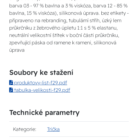
barva 03 - 97 % bavlna a 3 % viskóza, barva 12 - 85 %
bavlna, 15 % viskóza), silikonová úprava. bez etikety -
připraveno na rebranding, tubulární střih, úzký lem
průkrčníku z žebrového úpletu 1:1 s 5 % elastanu,
neutrální velikostní štítek v boční části průkrčníku,
zpevňující páska od ramene k rameni, silikonová
úprava
Soubory ke stažení
produktovy-list-f29.pdf
tabulka-velikosti-f29.pdf
Technické parametry
Kategorie:
Trička