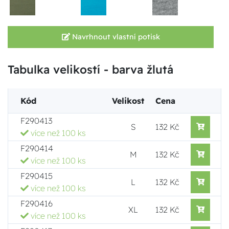
Navrhnout vlastní potisk
Tabulka velikostí - barva žlutá
Kód
Velikost
Cena
F290413
S
132 Kč
více než 100 ks
F290414
M
132 Kč
více než 100 ks
F290415
L
132 Kč
více než 100 ks
F290416
XL
132 Kč
více než 100 ks