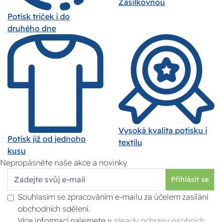
Zásilkovnou
Potisk triček i do
druhého dne
Vysoká kvalita potisku i
Potisk již od jednoho
textilu
kusu
Nepropásněte naše akce a novinky
Přihlásit se
Souhlasím se zpracováním e-mailu za účelem zasílání
obchodních sdělení.
Více informací naleznete v
zásady ochrany osobních