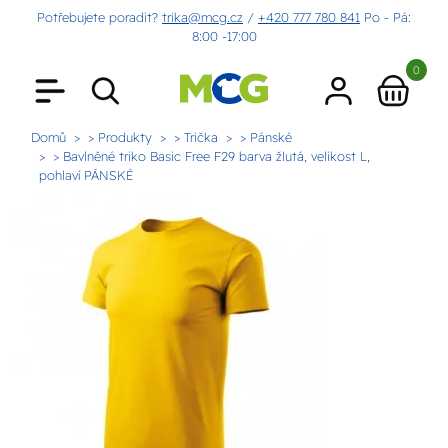
Potřebujete poradit?
trika@mcg.cz
/
+420 777 780 841
Po - Pá:
8:00 -17:00
0
Domů
> Produkty
> Trička
> Pánské
> Bavlněné triko Basic Free F29 barva žlutá, velikost L,
pohlaví PÁNSKÉ