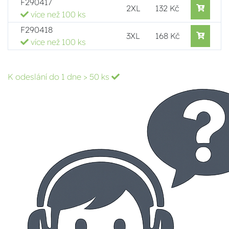
F290417
2XL
132 Kč
více než 100 ks
F290418
3XL
168 Kč
více než 100 ks
K odeslání do 1 dne
> 50 ks