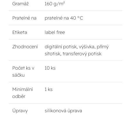
Gramáž
160 g/m²
Pratelné na
pratelné na 40 °C
Etiketa
label free
Zhodnocení
digitální potisk, výšivka, přímý
sítotisk, transferový potisk
Počet ks v
10 ks
sáčku
Minimální
1 ks
odběr
Úpravy
silikonová úprava