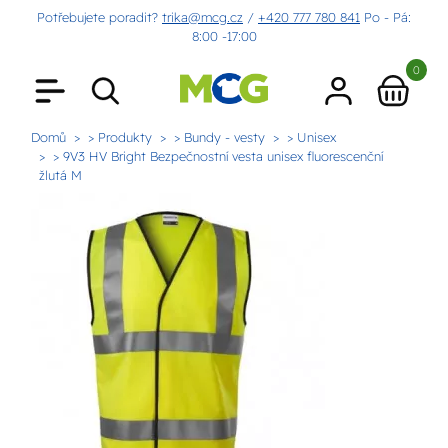
Potřebujete poradit?
trika@mcg.cz
/
+420 777 780 841
Po - Pá:
8:00 -17:00
0
Domů
> Produkty
> Bundy - vesty
> Unisex
> 9V3 HV Bright Bezpečnostní vesta unisex fluorescenční
žlutá M