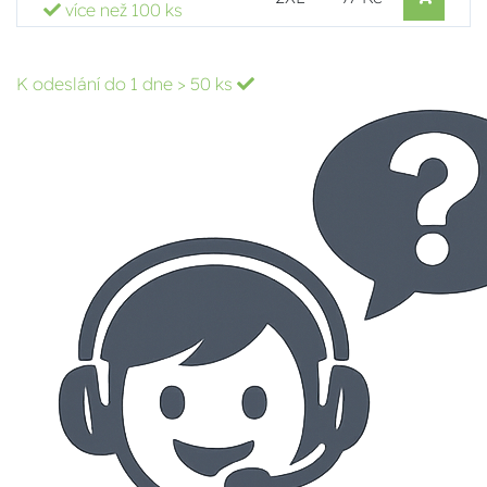
více než 100 ks
K odeslání do 1 dne
> 50 ks