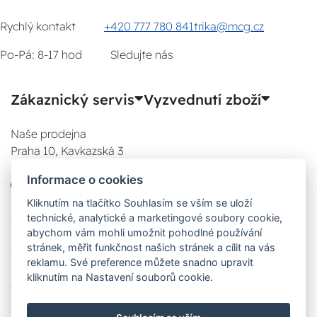
Rychlý kontakt
+420 777 780 841
trika@mcg.cz
Po-Pá: 8-17 hod
Sledujte nás
Zákaznický servis
Vyzvednutí zboží
Naše prodejna
Praha 10, Kavkazská 3
E-SHOP
Informace o cookies
777 780 841
Po:
Kliknutím na tlačítko Souhlasím se vším se uloží
technické, analytické a marketingové soubory cookie,
08:00 - 17:00
abychom vám mohli umožnit pohodlné používání
Út:
stránek, měřit funkčnost našich stránek a cílit na vás
08:00 - 17:00
reklamu. Své preference můžete snadno upravit
St:
kliknutím na Nastavení souborů cookie.
08:00 - 17:00
Čt: