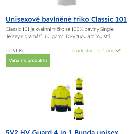
Unisexové bavlněné triko Classic 101
Classic 101 je kvalitní tričko ze 100% bavlny Single
Jersey s gramáží 160 g/m². Díky tubulárnímu stři
od 91 Kč
K odeslání do 1 dne
Varianty produktu
5V2 HV Guard 4 in 1 Bunda unisex