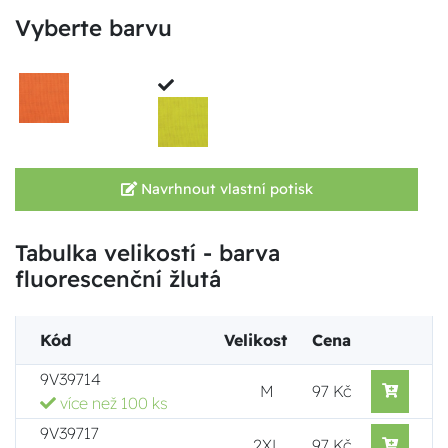
Vyberte barvu
Navrhnout vlastní potisk
Tabulka velikostí - barva
fluorescenční žlutá
Kód
Velikost
Cena
9V39714
M
97 Kč
více než 100 ks
9V39717
2XL
97 Kč