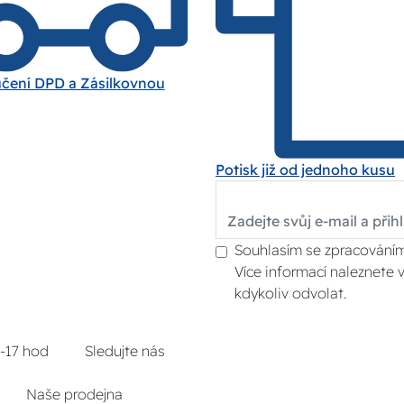
učení DPD a Zásilkovnou
Potisk již od jednoho kusu
Souhlasím se zpracováním
Více informací naleznete 
kdykoliv odvolat.
8-17 hod
Sledujte nás
Naše prodejna