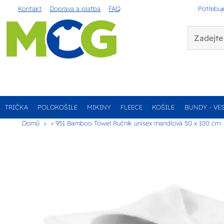
Kontakt
Doprava a platba
FAQ
Potřebuj
TRIČKA
POLOKOŠILE
MIKINY
FLEECE
KOŠILE
BUNDY - VE
Domů
> 951 Bamboo Towel Ručník unisex mandlová 50 x 100 cm