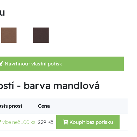
u
Navrhnout vlastní potisk
ostí - barva mandlová
ostupnost
Cena
více než 100 ks
229 Kč
Koupit bez potisku