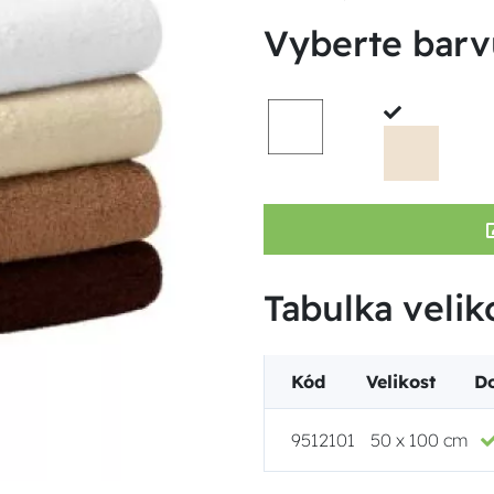
Vyberte barv
Tabulka velik
Kód
Velikost
D
9512101
50 x 100 cm