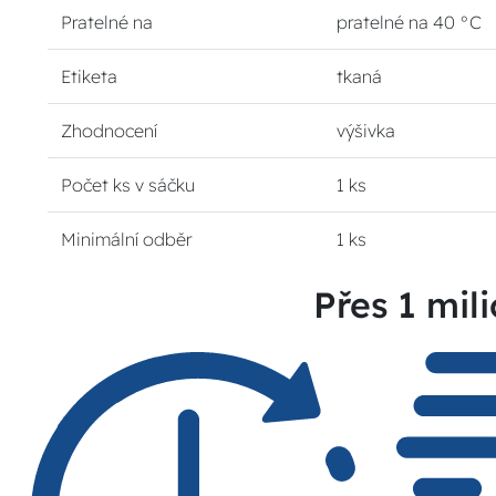
Pratelné na
pratelné na 40 °C
Etiketa
tkaná
Zhodnocení
výšivka
Počet ks v sáčku
1 ks
Minimální odběr
1 ks
Přes 1 mili