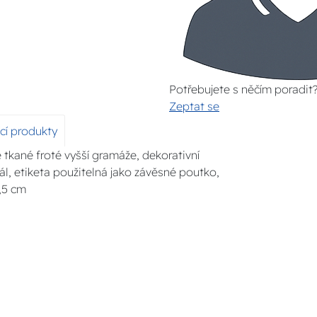
Potřebujete s něčím poradit
Zeptat se
ící produkty
tkané froté vyšší gramáže, dekorativní
ál, etiketa použitelná jako závěsné poutko,
,5 cm