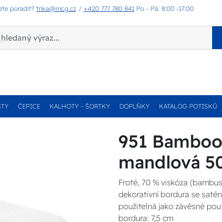
ete poradit?
trika@mcg.cz
/
+420 777 780 841
Po - Pá: 8:00 -17:00
STY
ČEPICE
KALHOTY - ŠORTKY
DOPLŇKY
KATALOG POTISKŮ
951 Bamboo 
mandlová 5
Froté, 70 % viskóza (bambus
dekorativní bordura se satén
použitelná jako závěsné pou
bordura: 7,5 cm