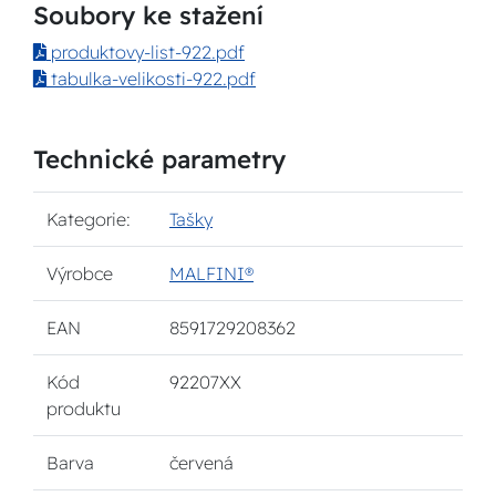
Soubory ke stažení
produktovy-list-922.pdf
tabulka-velikosti-922.pdf
Technické parametry
Kategorie:
Tašky
Výrobce
MALFINI®
EAN
8591729208362
Kód
92207XX
produktu
Barva
červená