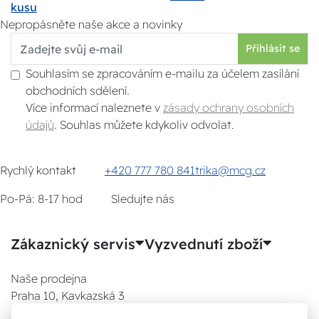
kusu
Nepropásněte naše akce a novinky
Přihlásit se
Souhlasím se zpracováním e-mailu za účelem zasílání
obchodních sdělení.
Více informací naleznete v
zásady ochrany osobních
údajů
. Souhlas můžete kdykoliv odvolat.
Rychlý kontakt
+420 777 780 841
trika@mcg.cz
Po-Pá: 8-17 hod
Sledujte nás
Zákaznický servis
Vyzvednutí zboží
Naše prodejna
Praha 10, Kavkazská 3
E-SHOP