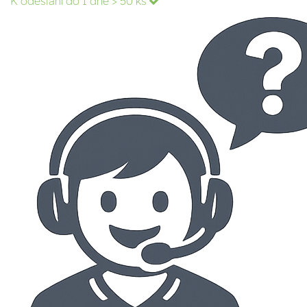
K odeslání do 1 dne
> 50 ks