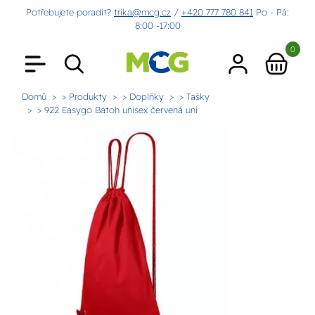
Potřebujete poradit?
trika@mcg.cz
/
+420 777 780 841
Po - Pá:
8:00 -17:00
0
Domů
> Produkty
> Doplňky
> Tašky
> 922 Easygo Batoh unisex červená uni