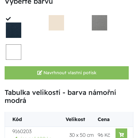
Vyberte barvu
Navrhnout vlastní potisk
Tabulka velikostí - barva námořní
modrá
Kód
Velikost
Cena
9160203
30 x 50 cm
96 Kč