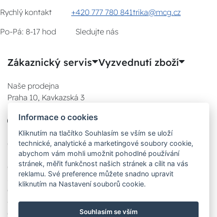
Rychlý kontakt
+420 777 780 841
trika@mcg.cz
Po-Pá: 8-17 hod
Sledujte nás
Zákaznický servis
Vyzvednutí zboží
Naše prodejna
Praha 10, Kavkazská 3
E-SHOP
Informace o cookies
777 780 841
Po:
Kliknutím na tlačítko Souhlasím se vším se uloží
08:00 - 17:00
technické, analytické a marketingové soubory cookie,
abychom vám mohli umožnit pohodlné používání
Út:
stránek, měřit funkčnost našich stránek a cílit na vás
08:00 - 17:00
reklamu. Své preference můžete snadno upravit
St:
kliknutím na Nastavení souborů cookie.
08:00 - 17:00
Čt:
Souhlasím se vším
08:00 - 17:00