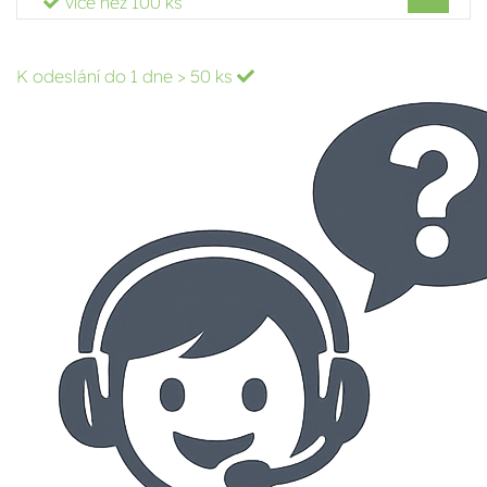
více než 100 ks
K odeslání do 1 dne
> 50 ks