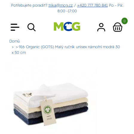
Potřebujete poradit?
trika@mcg.cz
/
+420 777 780 841
Po - Pá:
8:00 -17:00
0
Domů
> 916 Organic (GOTS) Malý ručník unisex námořní modrá 30
x 50 cm